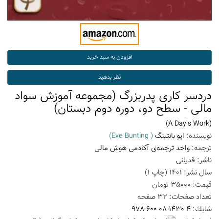
دردسر کاری پدربزرگ (مجموعه آموزش سواد
مالی - سطح دو، دوره دوم دبستان)
(A Day's Work)
نویسنده:
ایو بانتینگ
( Eve Bunting)
ترجمه:
واحد ترجمه‌ی آکادمی هوش مالی
ناشر:
قدیانی
سال نشر:
1401
(چاپ
1
)
قیمت:
35000
تومان
تعداد صفحات:
32
صفحه
شابك:
978-600-08-1430-4