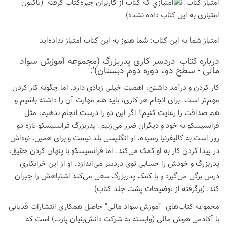
امتیاز كتاب:
(تاكنون
امتیازی به این كتاب داده نشده)
امتیاز شما به این كتاب:
شما هنوز به این كتاب امتیاز نداده‌اید
درباره كتاب 'دردسر کاری پدربزرگ (مجموعه آموزش سواد
مالی - سطح دو، دوره دوم دبستان)':
کار کردن و درآمد داشتن، اهمیت خیلی زیادی دارد. اما چگونه کار کردن
مهم‌تر است. برای انجام هر کاری، باید هم مهارت آن را داشته باشیم و
هم صداقت را رعایت کنیم؟ اگر این دو را درست انجام ندهیم، مثل
فرانسیسکو به خود و دیگران ضرر می‌زنیم. پدربزرگ فرانسیسکو تازه دو
روز است به کالیفرنیا رسیده. او انگلیسی بلد نیست و برای همین، نوه‌اش
در پیدا کردن کار به او کمک می‌کند. اما فرانسیسکو با پنهان کردن حقیق،
پدربزرگ و خودش را حسابی توی دردسر می‌اندازد. او از این خرابکاری
درس برگی می‌گیرد و با کمک پدربزرگ سعی می‌کند اشتباهش را جبران
کند. (برگرفته از توضیحات پشت جلد کتاب)
مجموعه کتاب‌های "آموزش سواد مالی" حاصل همکاری انتشارات قدیانی
با آکادمی هوش مالی (وابسته به شرکت دانش‌بنیان پارت) است که