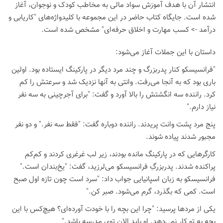
انتشار آن با هدف آموزش سواد مالی به مخاطب کودک و نوجوان، آغاز
شده است. جایگاه کتاب حاضر در این مجموعه با کلیدواژه‌های "کاریابی و
درآمد -> کسب مهارت و اخلاق حرفه‌ای" مشخص شده است.
داستان با این جملات آغاز می‌شود:
"فرانسیسکو کنار پدربزرگ و چند مرد دیگر در پارکینگ ایستاده بود. اولین
باری بود که به آنجا می‌رفت. وانتی به آنها نزدیک شد و سرعتش را کم
کرد. راننده سه انگشتش را بالا آورد و گفت: "برای آجرچینی به سه نفر
نیاز دارم."
پنج مرد پشت وانت پریدند. راننده دوباره گفت: "فقط سه نفر." و دو نفر
مجبور شدند پیاده شوند.
کارگرهایی که در پارکینگ مانده بودند، زیر لب غرغری کردند و کم‌کم
پراکنده شدند. پدربزرگِ فرانسیسکو می‌لرزید، گفت: "یخ‌بندان است."
فرانسیسکو به زبان اسپانیایی جواب داد: "سرد است چون تازه اول صبح
است. کمی که بگذرد، گرم می‌شود. صبر کن."
یکی از مردها پرسید: "چرا این بچه را با خودت آورده‌ای؟ هیچ‌کس با این
بچه به تو کار نمی‌دهد. او باید الان توی مدرسه باشد."