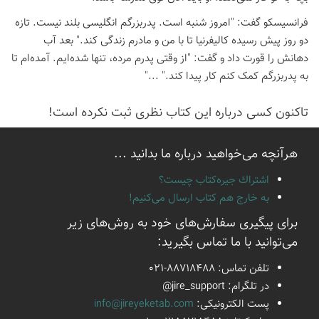
فرانسیسکو گفت: "امروز شنبه است. پدربزرگم انگلیسی بلند نیست. تازه
دو روز پیش رسیده کالیفرنیا تا با من و مادرم زندگی کند." بعد آب
دهانش را قورت داد و گفت: "از وقتی پدرم مرده، تنها شده‌ایم. آمده‌ام تا
به پدربزرگم کمک کنم کار پیدا کند." ..."
تاكنون كسی درباره این كتاب نظری ثبت نكرده است!
هرآنچه می‌خواهید درباره ما بدانید ...
اشتراك جيره‌كتاب چيست؟
به خارج هم كتاب ارسال می‌كنیم!
برای پیگیری سفارش‌های خود به روش‌های زیر
می‌توانید با ما تماس بگیرید:
تلفن تماس:
021-88718488
در تلگرام:
@jire_support
پست الكترونیكی:
info@jireyeketab.com