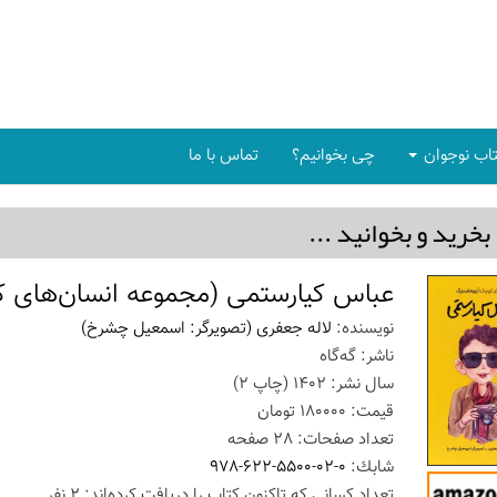
اب نوجوان
چی بخوانیم؟
تماس با ما
بخريد و بخوانيد ...
عباس کیارستمی (مجموعه انسان‌های ک
نویسنده:
لاله جعفری (تصویرگر: اسمعیل چشرخ)
ناشر:
گه‌گاه
سال نشر:
1402
(چاپ
2
)
قیمت:
180000
تومان
تعداد صفحات:
28
صفحه
شابك:
978-622-5500-02-0
تعداد كسانی كه تاكنون كتاب را دریافت كرده‌اند: 2 نفر