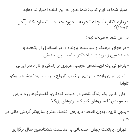
امتیاز شما به این كتاب:
شما هنوز به این كتاب امتیاز نداده‌اید
درباره كتاب 'مجله تجربه - دوره جدید - شماره 25 (آذر
1402)':
در این شماره می‌خوانیم:
- در هوای فرهنگ و سیاست، پرونده‌ای در استقبال از یک‌صد و
هجدهمین زادروز زنده‌یاد دکتر غلامحسین صدیقی
- بازخوانی یک نویسنده‌ی عجیب، مروری بر زندگی و کار ناصر ایرانی
- شناور میان واژه‌ها، مروری بر کتاب "ارواح ملیت ندارند" نوشته‌ی یوکو
تاوادا
- جای خالی یک زندگی‌ناهم در ادبیات کودکان، گفت‌وگوهای درباره‌ی
مجموعه‌ی "انسان‌های کوچک، آرزوهای بزرگ"
- بدونِ تاریخ، بدونِ انقضا؛ درباره‌ی اقتصاد هنر و سازوکار گردش مالی در
هنر
- تهران، پایتخت جهان؛ صفحاتی به مناسبت هشتادمین سال برگزاری