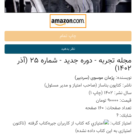
مجله تجربه - دوره جدید - شماره 25 (آذر
1402)
نویسنده:
پژمان موسوی (سردبیر)
ناشر:
کتایون بناساز (صاحب امتیاز و مدیر مسئول)
سال نشر:
1402
(چاپ
1
)
قیمت:
90000
تومان
تعداد صفحات:
160
صفحه
شابك:
?
امتیاز كتاب:
(تاكنون
امتیازی به این كتاب داده نشده)