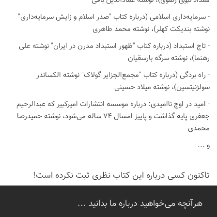
مقداد نبوی رضوی)، نوشته عمادالدین باقی
- سرمایه‌داری اسلامی (درباره کتاب "صدر اسلام و زایش سرمایه‌داری"
نوشته بندیکت کهلر)، نوشته محمد طاهری
- تاج استبداد (درباره کتاب "ظهور استبداد مدرن در ایران" نوشته علی
رهنما)، نوشته سرگه بارسقیان
- راه بردگی (درباره کتاب "مجمع‌الجزایر گولاک" نوشته الکساندر
سولژنیتسین)، نوشته میلاد حسینی
- امید در اوج ناامیدی: درباره موسسه انتشارات امیرکبیر که عبدالرحیم
جعفری پایه گذاشت و پاییز امسال 74 ساله می‌شود، نوشته حمیدرضا
محمدی
و ...
تاكنون كسی درباره این كتاب نظری ثبت نكرده است!
هرآنچه می‌خواهید درباره ما بدانید ...