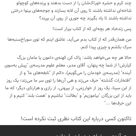
چند کرم و حشره خوراک‌شان را از دست بدهند و پرنده‌های کوچولو
شاخه‌ای نداشته باشند تا روی آن لانه بسازند و جوجه‌های بینوا درختی
نداشته باشند تا یاد بگیرند چه جوری از روی آن بپرند؟
پس زنده‌باد هر بچه‌ای که از کتاب بیزار است!
من همان‌قدر که از کتاب بدم می‌آید، عاشق اینم که توی سوراخ‌سنبه‌ها
سرک بکشم و چیزی پیدا کنم.
حالا هر چه می‌خواهد باشد: پاک کن کهنه‌ی دامون یا مامان بزرگ
کیارش! از شما چه پنهان، آقای مدبر، معلم علوم مدرسه‌ی "پیش به‌سوی
آینده" (مدرسه‌ی خودمان را می‌گویم)، دائم از "نابغه‌های ما" و از
"افتخارات گذشته" حرف می‌زند و هی آن‌ها را توی سر ما می‌زند؛ یک روز
از ابن سینا، یک روز از خوارزمی، از بیرونی، از رازی و هزارتای دیگر؛ که ما
باید از این بزرگان "بیاموزیم" و "بطالت" نباشیم و "همت بلند" کنیم و از
این حرف‌ها ..."
تاكنون كسی درباره این كتاب نظری ثبت نكرده است!