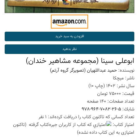
ابوعلی سینا (مجموعه مشاهیر خندان)
نویسنده:
حمید عبداللهیان (تصویرگر گروه آرتم)
ناشر:
میچکا
سال نشر:
1402
(چاپ
10
)
قیمت:
75000
تومان
تعداد صفحات:
140
صفحه
شابك:
978-964-7082-26-5
تعداد كسانی كه تاكنون كتاب را دریافت كرده‌اند: 1 نفر
امتیاز كتاب:
(تاكنون
امتیازی به این كتاب داده نشده)