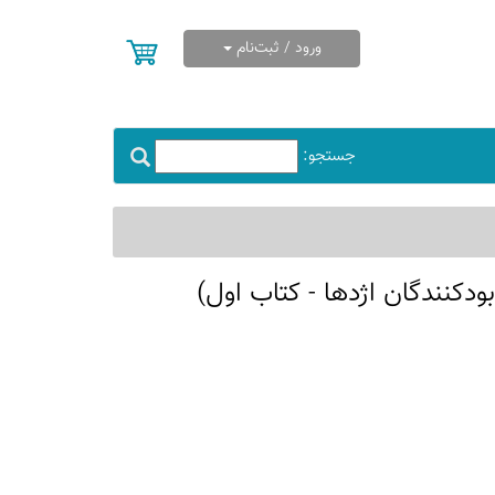
ورود / ثبت‌نام
جستجو:
دکنندگان اژدها - کتاب اول)