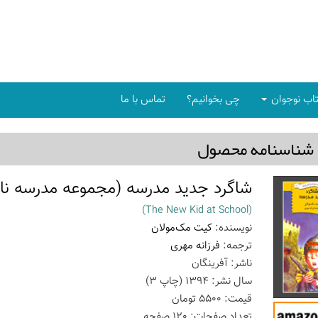
اب نوجوان
چی بخوانیم؟
تماس با ما
شناسنامه محصول
شاگرد جدید مدرسه (مجموعه مدرسه نابو
(The New Kid at School)
نویسنده:
کیت مک‌مولان
ترجمه:
فرزانه مهری
ناشر:
آفرینگان
سال نشر:
1394
(چاپ
3
)
قیمت:
5500
تومان
تعداد صفحات:
120
صفحه