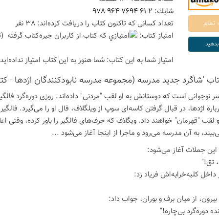
شابك:
978-964-7694-61-2
تعداد كسانی كه تاكنون كتاب را دریافت كرده‌اند: 38 نفر
امتیاز كتاب:
(ت
امتیاز شما به این كتاب:
شما هنوز به این كتاب امتیاز نداده‌اید
تاب 'شاگرد جدید مدرسه (مجموعه مدرسه نابودکنندگان اژدها - کتا
ر نوجوانی است که دوستانش به او لقب "مردنی" داده‌اند. روزی دوره‌گرد فالگیر
بارة اژدها، در قبال گرفتن کاسه‌ای سوپ از ویلگلاف، فال او را می‌گیرد. فالگیر
و لقب "قهرمان" خواهند داد. ویگلاف که حرف‌های فالگیر را باور کرده، وقتی اع
بیند، به آن مدرسه می‌رود و ماجرا از اینجا آغاز می‌شود ...
 این جملات آغاز می‌شود:
، تق!"
داخل کلبه‌خرابه‌اش فریاد زد:
بیرون، از میان برف و بوران، جواب داد:
ه دوره‌گرد بی‌چاره!"