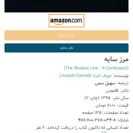
مرز سایه
(The Shadow Line : A Confession)
نویسنده:
جوزف کنراد
(Joseph Conrad)
ترجمه:
سهیل سمی
ناشر:
ققنوس
سال نشر:
1395
(چاپ
2
)
قیمت:
8000
تومان
تعداد صفحات:
135
صفحه
شابك:
978-600-278-034-8
تعداد كسانی كه تاكنون كتاب را دریافت كرده‌اند: 6 نفر