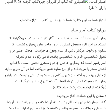
امتیاز كتاب:
(4.5 امتیاز
با رای 2 نفر)
امتیاز شما به این كتاب:
شما هنوز به این كتاب امتیاز نداده‌اید
درباره كتاب 'مرز سایه':
رمان "مرز سایه" در مقایسه با بعضی آثار کنراد، به‌مراتب درونگرایانه‌تر
است. در این اثر، معضل اصلی نه بروز ماجراهای پرفراز و نشیب، که
سکون و رخوت مرگبار ناشی از عدم وقوع ماجراست. محک اصلی برای
تحول شخصیتی خام به شخصیتی پخته، نوعی رکود و عدم تحرک
اسرارآمیز است که پنداری حاصل جادو و سحری نحس است. ناخدای
کشتی سحر را می‌شکند و از مرز سایه عبور می‌کند، اما در آن سوی سایه
از دنیای پرتلالو و آکنده از شیرین‌کامی و خوشبختی اثری نیست. در پایان
رمان، شخصیت اصلی اثر بلافاصله آماده شروع سفری دیگر است.
(برگرفته از توضیحات پشت جلد کتاب)
داستان با این جملات آغاز می‌شود:
"فقط جوان‌ها چنین لحظاتی دارند. نه آن‌ها که خیلی جوانند. نه. آن‌ها
که خیلی جوانند، به مفهوم واقعی کلمه، هیچ لحظه‌ای ندارند. خاصیت