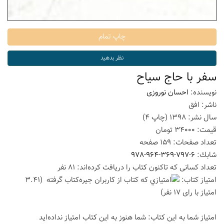
سفر با حاج سیاح
نویسنده:
احسان نوروزی
ناشر:
افق
سال نشر:
1398
(چاپ
4
)
قیمت:
34000
تومان
تعداد صفحات:
159
صفحه
شابك:
978-964-369-797-6
تعداد كسانی كه تاكنون كتاب را دریافت كرده‌اند: 81 نفر
امتیاز كتاب:
(3.41
امتیاز با رای 17 نفر)
امتیاز شما به این كتاب:
شما هنوز به این كتاب امتیاز نداده‌اید