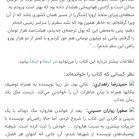
ساکن است و آژانس هواپیمایی هشدار داده بود که بهتر است ورودم به
منطقه‌ی ویزای متحد اروپا (شنگن) از مسیر همان کشوری باشد که از آن
ویزا گرفته‌ام، به خاطر همین بود که نشد سفرم را سراسر زمینی انجام
دهم؛ پس به‌محض این که پول ترجمه‌ی جدیدم، هشت‌صد هزار تومان
را گرفتم، وامی دو میلیون تومانی هم جور کردم و با کمتر از دو هزار یورو
راهی این سفر شدم) ..."
اطلاعات بیشتر درباره این کتاب را می‌توانید در
اینجا
و
اینجا
بیابید.
نظر كسانی كه كتاب را خوانده‌اند:
حميدرضا راهداري:
عالي بود، نثر زيبا نويسنده به همراه توصيف
مكانها همراه با بيان خاطرات آن را خواندني مي‌كند. درست مثل يك
رمان جذاب
صفورا زواران حسيني:
بعد از خواندن هاروارد مک دونالد با یک
بدبینی و گاردی این کتاب را شروع کردم، اما حالا راضی‌ام. نویسنده با
جزییات بیشتری به نسبت هاروارد ... خودش را ثبت کرده است. شیفته
توصیف‌های نویسنده از شهرها شدم، آن جایی که انتهای هر فصل،