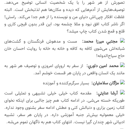
تصورش از هر شهر را با یک شخصیت انسانی توضیح می‌دهد.
توصیف‌هایش از آدم‌هایی که دیده و مکان‌ها هم لذتبخش است. البته
غلظت افکار چپی‌اش دنیای من و نویسنده را از هم جدا می‌کند. راستی!
اگر ناشر کتاب افق نبود و مثلا چشمه بود، این قدر بدون قیچی کاری و
قلع و قمع شدن کتاب چاپ میشد؟
مجتبي ميرزا محمد:
مست و مدهوش فرنگستان و گشت‌های
شبانه‌اش می‌شوی کافه به کافه و خانه به خانه با روایت احسان خان
حاج سیاح‌الدوله!
محمد امين داوري:
از سفر به اروپای امروزی و توصیف هر شهر به
مانند یک انسان واقعی در پایان هر قسمت خوشم آمد.
مژگان سلامتيان:
بسیار سرگرم‌کننده و آموزنده
آرشا عنايتي:
مقدمه کتاب خیلی خیلی تشبیهی و تمثیلی است
طوریکه خسته می‌شی. در ادامه کتاب هم چیز جالبی برای اینکه نخوای
کتاب زمین بزاری و دنبالش کنی و عطش ادامه سفر بشنوی وجود نداره.
خیلی معمولیه بیش‌تر جنبه آموزشی داره. در پایان هر سفر، تشبیه
ادبیاتی شهر چندان گیرا نیست. انتهای کتاب هم به ناگهان تموم می‌شه.