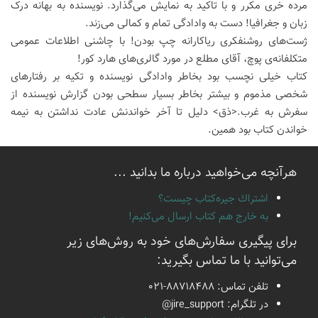
مرده خری مکرر و با تاکید به نمایش می‌گذارد. نویسنده به بهانه درک
زبان و جغرافیا! دست به وادادگی تمام و کمالی می‌زند.
ژست‌های روشنفکری ریاکارانه چپ بودن! با چاشنی اطلاعات عمومی
متکلفانه‌ی پوچ، آقای مطلع در مورد گالری‌های هارد کور!
کتاب خیلی نچسب بود بخاطر وادادگی نویسنده و تکیه بر رفتارهای
شخصی مذموم و بیشتر بخاطر بسیار سطحی بودن گزارش نویسنده از
سفرش به غرب.<ذق> دلیل تا آخر خواندنش عادت نداشتن به نیمه
خواندن کتاب بود همین.
هرآنچه می‌خواهید درباره ما بدانید ...
اشتراك جيره‌كتاب چيست؟
به خارج هم كتاب ارسال می‌كنیم!
برای پیگیری سفارش‌های خود به روش‌های زیر
می‌توانید با ما تماس بگیرید:
تلفن تماس:
021-88718488
در تلگرام:
@jire_support