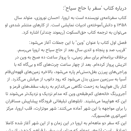
درباره كتاب 'سفر با حاج سیاح':
کتاب سفرنامه‌ی نویسنده است به اروپا. احسان نوروزی، متولد سال
1358 و دانش‌آموخته‌ی ادبیات نمایشی است. از کارهای منتشر شده‌ی او
می‌توان به ترجمه کتاب حق‌السکوت (ریموند چندلر) اشاره کرد.
فصل اول کتاب با عنوان "وین" با این جملات آغاز می‌شود:
"قریب صد و پنجاه و اندی سال بعد از حاج سیاح به اروپا می‌رسم.
برخلاف برنامه‌ام برای سفر زمینی، با پرواز ساعت ده صبح به وین در
اتریش پرواز کرده‌ام. بعد از چهار ساعت چرت‌های گاه و بی‌گاه که با
وراجی‌های پیرزن بغل‌دستی‌ام پاره می‌شود، بالاخره زمین‌های قهوه‌ای‌فام
آسیا به سرزمین سبزی بدل می‌شود که رود دانوب از میانش می‌گذرد. از
کنار بال هواپیما به زحمت نگاهی می‌اندازم به ردیف سقف‌های قرمز و
آجری‌رنگ خانه‌های کم‌طبقه‌ی وین که مدام نزدیک و نزدیک‌تر می‌شوند تا
این که هواپیما می‌نشیند. تابلوهای تبلیغاتی فرودگاه پیشاپیش مسافران
را برای مواجهه با این شهر آماده می‌کنند: شهر موتزارت، قلب اروپا، مرکز
امپراتوری هابسبورگ.
این که سفر دو ماهه‌ام به اروپا در این زمان و از این شهر آغاز شده کاملا
تصادفی است (شوهر عمه‌ام که ویزای این سفر را فراهم کرده در اتریش