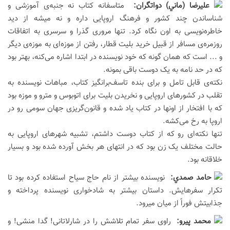
عليرضا (ماني) دواتگران:
متاسفانه کتاب نه جنبه‌ی آموزشی و
شناساندن چند کشور و فرهنگ اروپایی داره و نه میشه از دید
خاطره‌نویسی به اون نگاه کرد. تنها مروری گذرا و سرسری به اتفاقات
روزمره‌ی مسافر از قبيل خرید بلیت قطار، رفتن از موزه‌ای به موزه‌ی دیگر
و ... است که همان گونه که خود نویسنده در ابتدا اشاره می‌کنه، بهتر بود
که در حد نامه به یک دوست باقی بمونه.
نکته‌ی قابل تامل و برای بنده تاسف‌برانگیز کتاب، مباهات نویسنده به
تقلب در کشورهای اروپایی و نخریدن بلیت برای اتوبوس و مترو و موزه بود
که با افتخار از اونها در کتاب یاد شده و قانون‌گریزی جهان سومی رو در
اروپا به رخ می‌کشه.
تنها نکته‌ای رو که از کتاب دوست داشتم، تشبیه شهرهای اروپایی به
حالت مختلف یک زن بود که در انتهای هر بخش آورده شده بود و بسیار
خلاقانه بود.
حامد صمدي:
نویسنده بیشتر از نام حاج سیاح استفاده کرده بود تا
تکرار سفرهایش. داستان بیشتر به شادخواری نویسنده پرداخته و
جذابیتش فوراً از میان میرود.
محمد پيرو:
راوی سفر تمام تلاشش را در شارلاتانی! گدا منشی! و