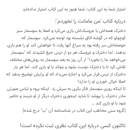
امتیاز شما به این كتاب:
شما هنوز به این كتاب امتیاز نداده‌اید
درباره كتاب 'من مامانت را نخوردم':
دخترک همه‌اش با عروسک‌اش بازی می‌کرد و اصلا به سوسمار سبز
کوچولو که در گوشه اتاق نشسته بود توجه نمی‌کرد. سوسمار که
حوصله‌اش سر رفته بود به سراغ آنها رفت تا خواهش کند او را هم بازی
بدهند. اما دخترک و عروسک هر دو از ترس جیغ کشیدند که "سوسمار
می‌خواهد ما را بخورد!" از آن روز به بعد سوسمار به روش‌های مختلف
تلاش کرد تا با دخترک دوست بشود و بتواند با او بازی کند. اما هر بار
دخترک از ترس فرار می‌کرد و اجازه نمی‌داد که او برایش توضیح بدهد که
اصلا خیال خوردن او را ندارد!
تا اینکه روزی سوسمار فکر بکری به سرش زد. اینکه برود و لباس صورتی
مادر دخترک را بپوشد تا شاید اینجوری دخترک دیگر از او نترسد و حاضر
شود با او بازی کند …
(گروه سنی مخاطب این کتاب در شناسنامه آن "ب" درج شده)
تاكنون كسی درباره این كتاب نظری ثبت نكرده است!