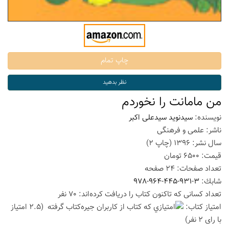
من مامانت را نخوردم
نویسنده:
سیدنوید سیدعلی اکبر
ناشر:
علمی و فرهنگی
سال نشر:
1396
(چاپ
2
)
قیمت:
6500
تومان
تعداد صفحات:
24
صفحه
شابك:
978-964-445-931-3
تعداد كسانی كه تاكنون كتاب را دریافت كرده‌اند: 70 نفر
امتیاز كتاب:
(2.5 امتیاز
با رای 2 نفر)