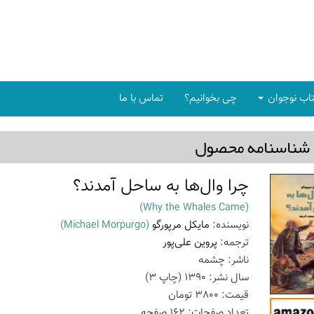
اب نوجوان
چی بخوانیم؟
تماس با ما
شناسنامه محصول
چرا وال‌ها به ساحل آمدند؟
(Why the Whales Came)
نویسنده:
مایکل مرپورگو
(Michael Morpurgo)
ترجمه:
پروین علی‌پور
ناشر:
چشمه
سال نشر:
1390
(چاپ
3
)
قیمت:
3800
تومان
تعداد صفحات:
162
صفحه