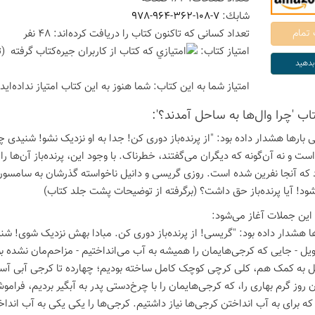
شابك:
978-964-362-108-7
تعداد كسانی كه تاكنون كتاب را دریافت كرده‌اند: 48 نفر
امتیاز كتاب:
(ت
امتیاز شما به این كتاب:
شما هنوز به این كتاب امتیاز نداده‌اید
تاب 'چرا وال‌ها به ساحل آمدند؟':
 بارها هشدار داده بود: "از پرنده‌باز دوری کن! جدا به او نزدیک نشو! شنیدی 
 است و نه آن‌گونه که دیگران می‌گفتند، خطرناک. با وجود این، پرنده‌باز آن‌ه
 که آنجا نفرین شده است. روزی گریسی و دانیل ناخواسته گذرشان به سامسون ا
شود! آیا پرنده‌باز حق داشت؟ (برگرفته از توضیحات پشت جلد کتاب)
 این جملات آغاز می‌شود:
ها هشدار داده بود: "گریسی! از پرنده‌باز دوری کن. مبادا بهش نزدیک شوی! شنی
ویل - جایی که کرجی‌هایمان را همیشه به آب می‌انداختیم - مزاحم‌مان نشده بو
یل به کمک هم، کلی کرچی کوچک کامل ساخته بودیم؛ چهارده تا کرجی آبی آس
ن روز گرم بهاری را، که کرجی‌هایمان را با چرخ‌دستی پدر به آبگیر بردیم، فرا
که برای به آب انداختن کرجی‌ها نیاز داشتیم. کرجی‌ها را یکی یکی به آب انداخ