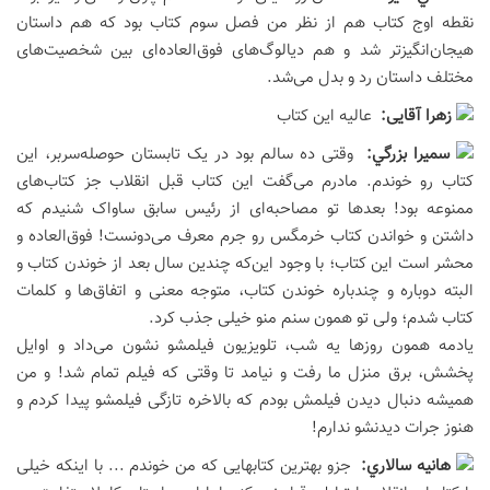
نقطه اوج کتاب هم از نظر من فصل سوم کتاب بود که هم داستان
هیجان‌انگیزتر شد و هم دیالوگ‌های فوق‌العاده‌ای بین شخصیت‌های
مختلف داستان رد و بدل می‌شد.
زهرا آقایی:
عالیه این کتاب
سميرا بزرگي:
وقتی ده سالم بود در یک تابستان حوصله‌سربر، این
کتاب رو خوندم. مادرم می‌گفت این کتاب قبل انقلاب جز کتاب‌های
ممنوعه بود! بعدها تو مصاحبه‌ای از رئیس سابق ساواک شنیدم که
داشتن و خواندن کتاب خرمگس رو جرم معرف می‌دونست! فوق‌العاده و
محشر است این کتاب؛ با وجود این‌که چندین سال بعد از خوندن کتاب و
البته دوباره و چندباره خوندن کتاب، متوجه معنی و اتفاق‌ها و کلمات
کتاب شدم؛ ولی تو همون سنم منو خیلی جذب کرد.
یادمه همون روزها یه شب، تلویزیون فیلمشو نشون می‌داد و اوایل
پخشش، برق منزل ما رفت و نیامد تا وقتی که فیلم تمام شد! و من
همیشه دنبال دیدن فیلمش بودم که بالاخره تازگی فیلمشو پیدا کردم و
هنوز جرات دیدنشو ندارم!
هانيه سالاري:
جزو بهترین کتابهایی که من خوندم ... با اینکه خیلی