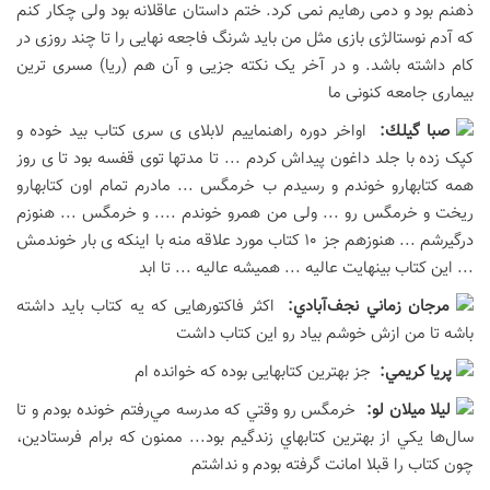
ذهنم بود و دمی رهایم نمی کرد. ختم داستان عاقلانه بود ولی چکار کنم
که آدم نوستالژی بازی مثل من باید شرنگ فاجعه نهایی را تا چند روزی در
کام داشته باشد. و در آخر یک نکته جزیی و آن هم (ریا) مسری ترین
بیماری جامعه کنونی ما
صبا گيلك:
اواخر دوره راهنماییم لابلای ی سری کتاب بید خوده و
کپک زده با جلد داغون پیداش کردم ... تا مدتها توی قفسه بود تا ی روز
همه کتابهارو خوندم و رسیدم ب خرمگس ... مادرم تمام اون کتابهارو
ریخت و خرمگس رو ... ولی من همرو خوندم .... و خرمگس ... هنوزم
درگیرشم ... هنوزهم جز 10 کتاب مورد علاقه منه با اینکه ی بار خوندمش
... این کتاب بینهایت عالیه ... همیشه عالیه ... تا ابد
مرجان زماني نجف‌آبادي:
اکثر فاکتورهایی که یه کتاب باید داشته
باشه تا من ازش خوشم بیاد رو این کتاب داشت
پريا كريمي:
جز بهترین کتابهایی بوده که خوانده ام
ليلا ميلان لو:
خرمگس رو وقتي كه مدرسه مي‌رفتم خونده بودم و تا
سال‌ها يكي از بهترين كتابهاي زندگيم بود... ممنون كه برام فرستادين،
چون كتاب را قبلا امانت گرفته بودم و نداشتم