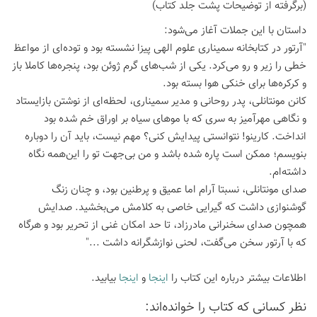
(برگرفته از توضیحات پشت جلد کتاب)
داستان با این جملات آغاز می‌شود:
"آرتور در کتابخانه سمیناری علوم الهی پیزا نشسته بود و توده‌ای از مواعظ
خطی را زیر و رو می‌کرد. یکی از شب‌های گرم ژوئن بود، پنجره‌ها کاملا باز
و کرکره‌ها برای خنکی هوا بسته بود.
کانن مونتانلی، پدر روحانی و مدیر سمیناری، لحظه‌ای از نوشتن بازایستاد
و نگاهی مهرآمیز به سری که با موهای سیاه بر اوراق خم شده بود
انداخت. کارینو! نتوانستی پیدایش کنی؟ مهم نیست، باید آن را دوباره
بنویسم؛ ممکن است پاره شده باشد و من بی‌جهت تو را این‌همه نگاه
داشته‌ام.
صدای مونتانلی، نسبتا آرام اما عمیق و پرطنین بود، و چنان زنگ
گوشنوازی داشت که گیرایی خاصی به کلامش می‌بخشید. صدایش
همچون صدای سخنرانی مادرزاد، تا حد امکان غنی از تحریر بود و هرگاه
که با آرتور سخن می‌گفت، لحنی نوازشگرانه داشت ..."
اطلاعات بیشتر درباره این کتاب را
اینجا
و
اینجا
بیابید.
نظر كسانی كه كتاب را خوانده‌اند: