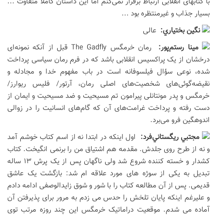
با کتابهای انقلابی ارتباط برقرار نمی‌کنم اما این داستان کاملا متفاوت ...
بسیار جذاب و غیرمنتظره بود ...
نگين بختياري:
عالی
مینا رستم‌پور:
رمان خرمگس The Gadfly قبل از آنکه نمونه‌ای
درخشان از یک پراکسیس انقلابی باشد که در فرم رمان سیاسی پرداخت
شده، نوعی سؤال فیلسوفانه است در باب مفهوم خدا و مجادله و
نقیضه‌گوئی‌های شخصیت‌های اصلی رمان، آرتور/ فلیس ریوارز/
خرمگس و پدر مونتانلی پیرامون تم مسیحیت و ضد مسیحیت و ایمان از
دست رفته و پرداخت غرامت‌های آن که گام‌های انسانیت را در زوالی
اندوهگین فرو می‌برد.
مجتبي ريگستاني‌فرد:
اول اینکه در ابتدا نه از اسم کتاب خوشم آمد
و نه از طرح روی جلدش. مقدمه هم اشتیاق من را برنمی انگیخت. کتاب
کشدار و خسته کننده شروع شد ولی ناگهان پس از یک پرش 13 ساله
تبدیل به یکی از سوژه های مورد علاقه ام شد: بازگشت یک عاشق
قدیمی. پس از آن مطالعه کتاب را با شور و شوق زایدالوصفی ادامه دادم
و علیرغم اینکه پایان تلخش را حدس می زدم به مرور برای پذیرفتن آن
آماده می شدم. موقعیت دراماتیک خرمگس این چند روزه مرتب توی