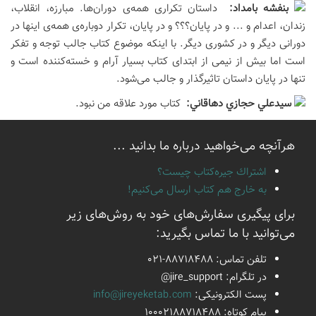
بنفشه بامداد:
داستان تکراری همه‌ی دوران‌ها. مبارزه، انقلاب،
زندان، اعدام و ... و در پایان؟؟؟ و در پایان، تکرار دوباره‌ی همه‌ی اینها در
دورانی دیگر و در کشوری دیگر. با اینکه موضوع کتاب جالب توجه و تفکر
است اما بیش از نیمی از ابتدای کتاب بسیار آرام و خسته‌کننده است و
تنها در پایان داستان تاثیرگذار و جالب می‌شود.
سيدعلي حجازي دهاقاني:
کتاب مورد علاقه من نبود.
هرآنچه می‌خواهید درباره ما بدانید ...
اشتراك جيره‌كتاب چيست؟
به خارج هم كتاب ارسال می‌كنیم!
برای پیگیری سفارش‌های خود به روش‌های زیر
می‌توانید با ما تماس بگیرید:
تلفن تماس:
021-88718488
در تلگرام:
@jire_support
پست الكترونیكی:
info@jireyeketab.com
پیام كوتاه: 10002188718488