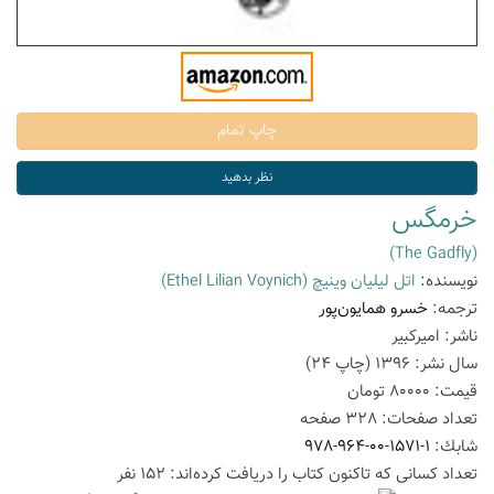
خرمگس
(The Gadfly)
نویسنده:
اتل لیلیان وینیچ
(Ethel Lilian Voynich)
ترجمه:
خسرو همایون‌پور
ناشر:
امیرکبیر
سال نشر:
1396
(چاپ
24
)
قیمت:
80000
تومان
تعداد صفحات:
328
صفحه
شابك:
978-964-00-1571-1
تعداد كسانی كه تاكنون كتاب را دریافت كرده‌اند: 152 نفر