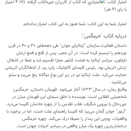
امتیاز كتاب:
(4.17 امتیاز
با رای 41 نفر)
امتیاز شما به این كتاب:
شما هنوز به این كتاب امتیاز نداده‌اید
درباره كتاب 'خرمگس':
داستان فعالیت سازمان "ایتالیای جوان" طی دهه‌های 30 و 40 در قرن
نوزدهم را ترسیم کرده است. در آن عصر، پس از قلع و قمع ارتش
ناپلئون، سراسر ایتالیا به هشت کشور مجزا تقسیم شد و عملا در اشغال
ارتش اتریش بود. رئیس کلیسای کاتولیک، پاپ رم، از اشغالگران اتریشی
حمایت می‌کرد. ملت ایتالیا نیز در زیر این یوغ دوگانه رنج می‌برد و ستم
می‌کشید.
وقایع رمان، در سال 1833 آغاز می‌شود. قهرمان داستان، خرمگس،
شخصیتی انقلابی است. نویسنده با خلق سیمای این قهرمان مبارز در
عین‌حال با نیرویی شگرف، نقاب تقدس را از چهره خادمان کلیسا می‌درد.
"آرتور" جوان گمان می‌برد که کلیسا راهنمای ملت است، اما در برخورد با
واقعیات، پوچی این پندار را عمیقا درک می‌کند. چهره خرمگس
درخشان‌ترین چهره یک مبارز واقعی در سراسر ادبیات جهان است.