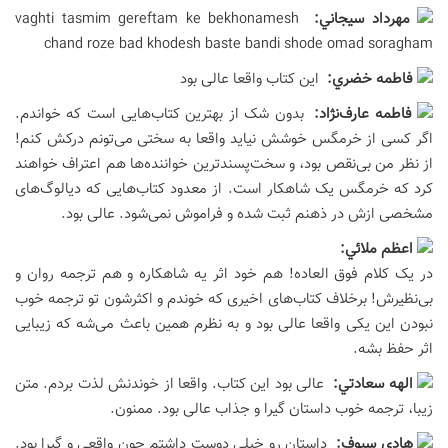
مهرداد سيجاني:
vaghti tasmim gereftam ke bekhonamesh
chand roze bad khodesh baste bandi shode omad soragham
فاطمه خضري:
این کتاب واقعا عالی بود
فاطمه عارف‌نژاد:
بدون شک از بهترین کتاب‌هایی است که خواندم.
اگر کسی از خرمگس خوشش نیاید واقعا به سختی می‌تونم درکش کنم!
از نظر من بی‌نقص بود، و سخت‌پسندترین خواننده‌ها هم اعتراف خواهند
کرد که خرمگس یک شاهکار است. از معدود کتاب‌هایی که دیالوگ‌های
مشخصی ازش در ذهنم ثبت شده و فراموش نمی‌شود. عالی بود.
اعظم ملائي:
در یک کلام فوق العاده! هم خود اثر یه شاهکاره و هم ترجمه روان و
بی‌نظیرش! برخلاف کتاب‌های اخیری که خوندم و اکثرشون تو ترجمه خوب
نبودن این یکی واقعا عالی بود و به نظرم همین باعث می‌شه که زیبایی
اثر حفظ بشه.
الهه سعادتي:
عالی بود این کتاب. واقعا از خوندنش لذت بردم. متن
زیبا، ترجمه خوب داستان گیرا و جذاب عالی بود. ممنون.
هادي سيوف:
داستان رو خیلی دوست داشتم چون واقعی و گیرا بود.