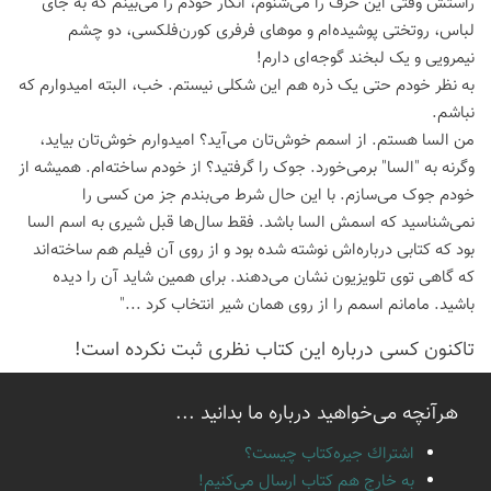
راستش وقتی این حرف را می‌شنوم، انگار خودم را می‌بینم که به جای
لباس، روتختی پوشیده‌ام و موهای فرفری کورن‌فلکسی، دو چشم
نیمرویی و یک لبخند گوجه‌ای دارم!
به نظر خودم حتی یک ذره هم این شکلی نیستم. خب، البته امیدوارم که
نباشم.
من السا هستم. از اسمم خوش‌تان می‌آید؟ امیدوارم خوش‌تان بیاید،
وگرنه به "السا" برمی‌خورد. جوک را گرفتید؟ از خودم ساخته‌ام. همیشه از
خودم جوک می‌سازم. با این حال شرط می‌بندم جز من کسی را
نمی‌شناسید که اسمش السا باشد. فقط سال‌ها قبل شیری به اسم السا
بود که کتابی درباره‌اش نوشته شده بود و از روی آن فیلم هم ساخته‌اند
که گاهی توی تلویزیون نشان می‌دهند. برای همین شاید آن را دیده
باشید. مامانم اسمم را از روی همان شیر انتخاب کرد ..."
تاكنون كسی درباره این كتاب نظری ثبت نكرده است!
هرآنچه می‌خواهید درباره ما بدانید ...
اشتراك جيره‌كتاب چيست؟
به خارج هم كتاب ارسال می‌كنیم!