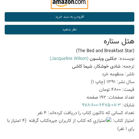
هتل ستاره
(The Bed and Breakfast Star)
نویسنده:
جکلین ویلسون
(Jacqueline Wilson)
ترجمه:
شادی خوشکار، شیما کاشی
ناشر:
منظومه خرد
سال نشر:
1391
(چاپ
1
)
قیمت:
4800
تومان
تعداد صفحات:
192
صفحه
شابك:
978-600-6475-07-3
تعداد كسانی كه تاكنون كتاب را دریافت كرده‌اند: 4 نفر
امتیاز كتاب:
(4 امتیاز با
رای 1 نفر)