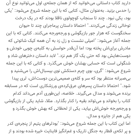
دارید کتاب داستانی می‌خوانید که از همان جمله‌ی اول می‌توانید نوع آن
را حدس بزنید. به‌عنوان مثال، کتابی که با این جمله شروع می‌شود: "یکی
بود، یکی نبود. چند تا سنجاب کوچولوی ناقلا بودند که در یک درخت
توخالی زندگی می‌کردند." احتمالا داستان پرماجرای چند تا حیوان
سخنگوست که هزار جور بازیگوشی و ورجه‌ورجه می‌کنند. کتابی که با این
جمله آغاز می‌شود: "امیلی نشست و زل زد به آن همه کیک شاتوتی که
مادرش برای‌اش پخته بود؛ اما آن‌قدر حواسش به کلبه‌ی چوبی خودش و
دوست‌هایش بود که حتی یک گاز هم نزد." لابد داستان دخترهای شاد و
شنگولی است که حسابی بهشان خوش می‌گذرد. و کتابی که با این جمله
شروع می‌شود: "گری، بوی چرم دستکش نوی بیسبال‌اش را می‌شنید و
بی‌صبرانه منتظر بود که سر و کله‌ی صمیمی‌ترین دوست‌اش، لری پیدا
شود." احتمالا داستان پسرهای عرق‌کرده‌ی ورزشکاری است که در مسابقه
برنده می‌شوند و مدال می‌گیرند. خلاصه، این‌طوری آدم می‌داند کدام
کتاب را بخواند و می‌تواند بقیه را کنار بگذارد. مثلا، شاید یکی از بازیگوشی
و ورجه‌ورجه خوش‌اش بیاید، یکی از لحظاتی که بهش خوش بگذرد و
یکی هم از جایزه و مدال.
اما این کتاب با این جمله شروع می‌شود: "بودلرهای یتیم از پنجره‌ی کدر
و پر لکه‌ی قطار به جنگل تاریک و غم‌انگیز فاینایت خیره شده بودند و از