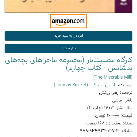
کارگاه مصیبت‌بار (مجموعه ماجراهای بچه‌های
بدشانس - کتاب چهارم)
(The Miserable Mill)
نویسنده:
لمونی اسنیکت
(Lemony Snicket)
ترجمه:
زهرا زرکش
ناشر:
ماهی
سال نشر:
1403
(چاپ
11
)
قیمت:
160000
تومان
تعداد صفحات:
168
صفحه
شابك:
978-964-9333-7-3