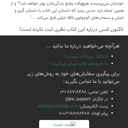
خودشان می‌پرسیدند هیچ‌وقت وضع زندگی‌شان بهتر خواهد شد؟" و از
همین جمله باید حدس بزنید که داستان این کتاب با داستان گری و
امیلی و سنجاب‌های کوچولوی ناقلا خیلی فرق می‌کند ..."
تاكنون كسی درباره این كتاب نظری ثبت نكرده است!
هرآنچه می‌خواهید درباره ما بدانید ...
اشتراك جيره‌كتاب چيست؟
به خارج هم كتاب ارسال می‌كنیم!
برای پیگیری سفارش‌های خود به روش‌های زیر
می‌توانید با ما تماس بگیرید:
تلفن تماس:
021-88718488
در تلگرام:
@jire_support
پست الكترونیكی:
info@jireyeketab.com
پیام كوتاه: 10002188718488