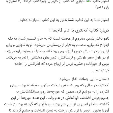
امتیاز كتاب:
(4 امتیاز با
رای 1 نفر)
امتیاز شما به این كتاب:
شما هنوز به این كتاب امتیاز نداده‌اید
درباره كتاب 'دختری به نام فاجعه':
نامو دختر یتیمی محروم از محبت است که به جای تسلیم شدن به یک
ازدواج تحمیلی، مصمم به فرار از روستایش می‌شود. او به تنهایی و برای
اولین‌بار در عمرش درون قایق، روی رودخانه به طرف زیمباوه پارو می‌زند.
او در طول سفر طولانی و ترسناکش، ترس‌های مختلفی را تجربه می‌کند.
ترس از حیوانات وحشی. ترس از ارواح مرده که اطرافش را احاطه
کرده‌اند و ...
داستان با این جملات آغاز می‌شود:
"دخترک در حالی که روی شاخه‌ی درخت موکویو خم شده بود، میوه‌ی
لک‌زده را به دو نیم کرد. همین که مورچه‌ها روی سرانگشتانش به
جنب‌وجوش افتادند، قیافه‌اش در هم رفت. این همه مورچه! از این
گذشته، داخل انجیر پر از کرم هم بود. نامو با این که گرسنه بود، نتوانست
آن را بخورد. انجیر را از بالای درخت به زمین انداخت و چشم گرداند تا