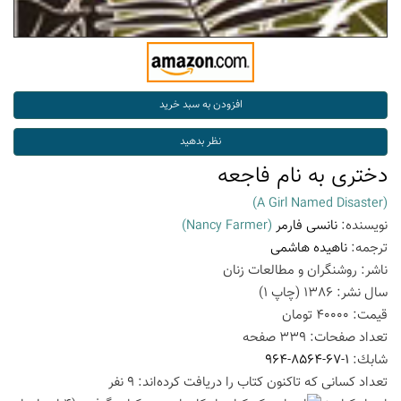
دختری به نام فاجعه
(A Girl Named Disaster)
نویسنده:
نانسی فارمر
(Nancy Farmer)
ترجمه:
ناهیده هاشمی
ناشر:
روشنگران و مطالعات زنان
سال نشر:
1386
(چاپ
1
)
قیمت:
40000
تومان
تعداد صفحات:
339
صفحه
شابك:
964-8564-67-1
تعداد كسانی كه تاكنون كتاب را دریافت كرده‌اند: 9 نفر