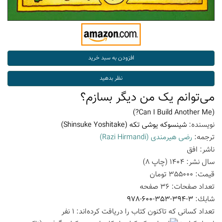
می‌توانم یک من دیگر بسازم؟
(Can I Build Another Me?)
نویسنده:
شینسوکه یوشی تکه
(Shinsuke Yoshitake)
ترجمه:
رضی هیرمندی
(Razi Hirmandi)
ناشر:
افق
سال نشر:
1404
(چاپ
8
)
قیمت:
355000
تومان
تعداد صفحات:
36
صفحه
شابك:
978-600-353-394-3
تعداد كسانی كه تاكنون كتاب را دریافت كرده‌اند: 1 نفر