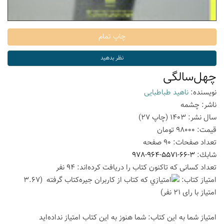
چهل‌سالگی
نویسنده:
ناهید طباطبایی
ناشر:
چشمه
سال نشر:
1403
(چاپ
27
)
قیمت:
98000
تومان
تعداد صفحات:
90
صفحه
شابك:
978-964-5571-66-3
تعداد كسانی كه تاكنون كتاب را دریافت كرده‌اند: 94 نفر
امتیاز كتاب:
(3.67
امتیاز با رای 21 نفر)
امتیاز شما به این كتاب:
شما هنوز به این كتاب امتیاز نداده‌اید