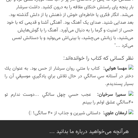
بار پنجه پای راستش خنکای ملافه را به درون کشید. داشت سرشار
می‌شد. انگار فکری یا خاطره‌ای خوش از ذهنش یا از دلش گذشته بود.
بعد صدایی شنید. صدای یک آهنگ بود. آهنگی آشنا و قدیمی که با خود
حسی از امنیت و گرما را به دنبال می‌آورد. آهنگ را با گوش‌هایش
می‌شنید، با زبانش می‌چشید، با بینی‌اش می‌بوئید و با دستانش لمس
می‌کرد ..."
نظر كسانی كه كتاب را خوانده‌اند:
مهسا هوايي:
كتاب با متني روان سرشار از حس بود. به عنوان يك
دختر در آستانه سي سالگي در حال تلاش براي يادگيري موسيقي آن را
بسيار پسنديدم.
سميرا سرخيان:
عجب حسي چهل سالگي ...دوست ندارم تو
٤٠سالگي عشق اولم را ببينم
ارمغان علوي:
داستانی شیرین و جذاب از 40 سالگی! :)
هرآنچه می‌خواهید درباره ما بدانید ...