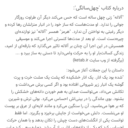
درباره كتاب 'چهل‌سالگی':
"آلاله" زنی چهل ساله است که حس می‌کند دیگر آن طراوت روزگار
جوانی را ندارد. او مدت‌هاست که ساز خود را در انبار منزلشان رها کرده و
دیگر رغبتی به نواختن آن ندارد. "هرمز" همسر "آلاله" نیز نوازنده‌ای
چیره‌دست است. او بعد از مدت‌ها کنسرتی اجرا می‌کند و موسیقی
همسرش در این اجرا آن چنان بر آلاله تاثیر می‌گذارد که بارقه‌ای از امید،
زندگی کسالت‌بار او را به حرکت وامی‌دارد تا دستی به ساز ببرد و ...
(برگرفته از وب سایت ketab.ir)
داستان با این جملات آغاز می‌شود:
"شده بود یک انار. یک انار خشکیده که پشت یک مشت خرت و پرت
گوشه یک انبار زیر شیروانی افتاده بود و اگر کسی برش می‌داشت و
تکانش می‌داد، می‌توانست صدای به هم خوردن دانه‌های خشکش را
بشنود. بوی ماندگی را در بینی‌اش احساس می‌کرد. بوئی ترش و شیرین
که بر هوا می‌ماسید، آن را سنگین می‌کرد و مانند لایه‌ای از عرق بر پوست
او می‌نشست. دلش می‌خواست از جایش برخیزد و بگریزد. اما فقط
توانست یکی از انگشت‌های دست چپش را تکان بدهد و با همان حرکت
احساس کرد که یکی از دانه‌های انار پر از آب شد. دوباره سعی کرد و این