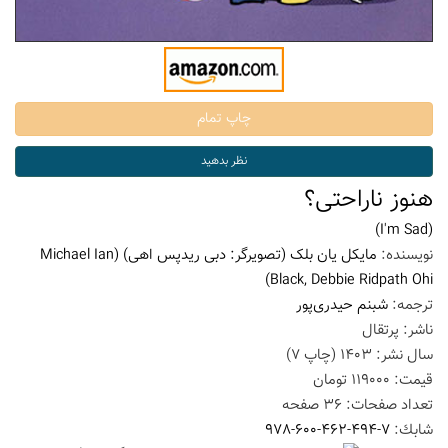
هنوز ناراحتی؟
(I'm Sad)
نویسنده:
مایکل یان بلک (تصویرگر: دبی ریدپس اهی)
(Michael Ian
Black, Debbie Ridpath Ohi)
ترجمه:
شبنم حیدری‌پور
ناشر:
پرتقال
سال نشر:
1403
(چاپ
7
)
قیمت:
119000
تومان
تعداد صفحات:
36
صفحه
شابك:
978-600-462-494-7