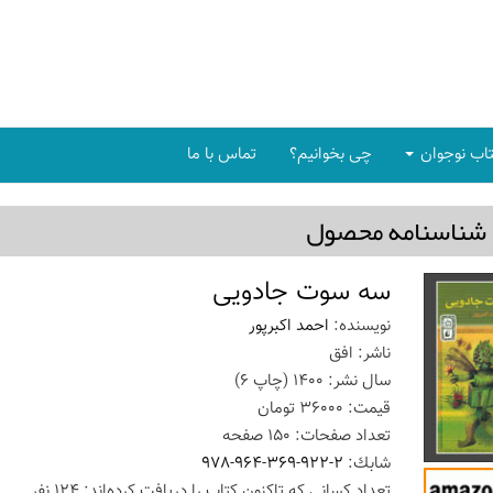
اب نوجوان
چی بخوانیم؟
تماس با ما
شناسنامه محصول
سه سوت جادویی
نویسنده:
احمد اکبرپور
ناشر:
افق
سال نشر:
1400
(چاپ
6
)
قیمت:
36000
تومان
تعداد صفحات:
150
صفحه
شابك:
978-964-369-922-2
تعداد كسانی كه تاكنون كتاب را دریافت كرده‌اند: 124 نفر