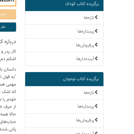
برگزیده كتاب كودك
تازه‌ها
پرستاره‌ها
درباره 
پرفروش‌ها
کار پدر و
اشکم دم م
آینده‌دارها
داستان با
"به قول ت
برگزیده كتاب نوجوان
مهمی هستم
که اشک مث
تازه‌ها
خودم را م
پرستاره‌ها
از حرف خو
حالا همه
پرفروش‌ها
جباب‌های 
پاتی شده 