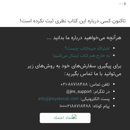
و ...
تاكنون كسی درباره این كتاب نظری ثبت نكرده است!
هرآنچه می‌خواهید درباره ما بدانید ...
اشتراك جيره‌كتاب چيست؟
به خارج هم كتاب ارسال می‌كنیم!
برای پیگیری سفارش‌های خود به روش‌های زیر
می‌توانید با ما تماس بگیرید:
تلفن تماس:
021-88718488
در تلگرام:
@jire_support
پست الكترونیكی:
info@jireyeketab.com
پیام كوتاه: 10002188718488