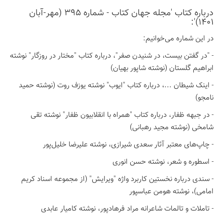
درباره كتاب 'مجله جهان کتاب - شماره 395 (مهر-آبان
1401)':
در این شماره می‌خوانیم:
- "در گفتن بیست، در شنیدن صفر"، درباره کتاب "مختار در روزگار" نوشته
ابراهیم گلستان (نوشته شاپور بهیان)
- اینک شیطان ...، درباره کتاب "ایوب" نوشته یوزف روت (نوشته حمید
نامجو)
- در جبهه ظفار، درباره کتاب "همراه با انقلابیون ظفار" نوشته تقی
شامخی (نوشته مجید رهبانی)
- چاپ‌های معتبر آثار سعدی شیرازی، نوشته علیرضا خلیل‌پور
- اسطوره و شعر، نوشته حسن انوری
- سندی درباره نخستین کاربرد واژه "ویرایش" (از مجموعه اسناد کریم
امامی)، نوشته هومن عباسپور
- تاملات و تالمات شاعرانه مراد فرهادپور، نوشته کامیار عابدی