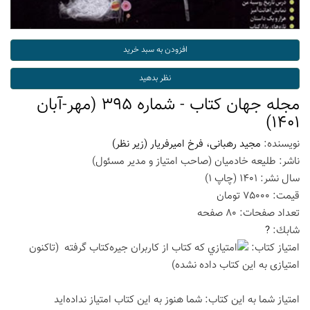
مجله جهان کتاب - شماره 395 (مهر-آبان
1401)
نویسنده:
مجید رهبانی، فرخ امیرفریار (زیر نظر)
ناشر:
طلیعه خادمیان (صاحب امتیاز و مدیر مسئول)
سال نشر:
1401
(چاپ
1
)
قیمت:
75000
تومان
تعداد صفحات:
80
صفحه
شابك:
?
امتیاز كتاب:
(تاكنون
امتیازی به این كتاب داده نشده)
امتیاز شما به این كتاب:
شما هنوز به این كتاب امتیاز نداده‌اید