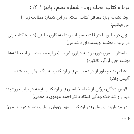
درباره كتاب 'مجله رود - شماره دهم، پاییز 1401':
رود، نشریه ویژه معرفی کتاب است. در این شماره مطالب زیر را
می‌خوانیم:
- زنی در برلین: اعترافات جسورانه روزنامه‌نگاری برلینی (درباره کتاب زنی
در برلین، نوشته نویسنده‌ای ناشناس)
- داستان سفری دورودراز به دیاری غریب (درباره مجموعه ارباب حلقه‌ها،
نوشته جی.آر.آر. تالکین)
- نشانم بده چطور از عهده برآیم (درباره کتاب به رنگ ارغوان، نوشته
آلیس واکر)
- قوس زندگی بزرگی از خطه خراسان (درباره کتاب آیینه در برابر خورشید:
دیدار و شناخت زندگی استاد دکتر احمد مهدوی دامغانی)
- در مهمان‌نوازی ملی (درباره کتاب مهمان‌نوازی ملی، نوشته عزیز نسین)
و ...