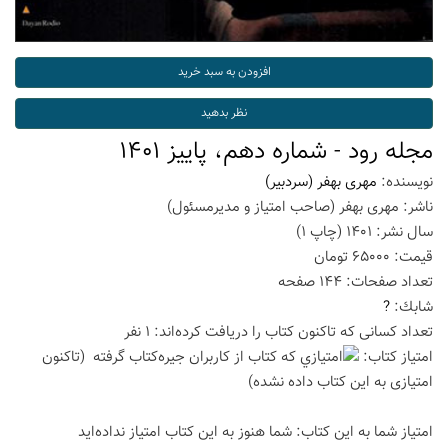
مجله رود - شماره دهم، پاییز 1401
نویسنده:
مهری بهفر (سردبیر)
ناشر:
مهری بهفر (صاحب امتیاز و مدیرمسئول)
سال نشر:
1401
(چاپ
1
)
قیمت:
65000
تومان
تعداد صفحات:
144
صفحه
شابك:
?
تعداد كسانی كه تاكنون كتاب را دریافت كرده‌اند: 1 نفر
امتیاز كتاب:
(تاكنون
امتیازی به این كتاب داده نشده)
امتیاز شما به این كتاب:
شما هنوز به این كتاب امتیاز نداده‌اید