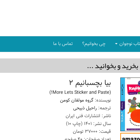
اب نوجوان
چی بخوانیم؟
تماس با ما
بخريد و بخوانيد ...
بیا بچسبانیم 2
(More Lets Sticker and Paste!)
نویسنده:
گروه مولفان کومن
ترجمه:
راحیل ذبیحی
ناشر:
انتشارات فنی ایران
سال نشر:
1401
(چاپ
10
)
قیمت:
37000
تومان
تعداد صفحات:
40
صفحه