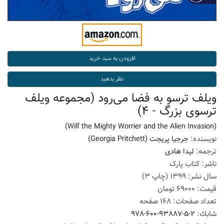
ویلف ترسو به فضا می‌رود (مجموعه ویلف
ترسوی بزرگ - 4)
(Wilf the Mighty Worrier and the Alien Invasion)
نویسنده:
جرجیا پریجت
(Georgia Pritchett)
ترجمه:
لیدا هادی
ناشر:
کتاب پارک
سال نشر:
1399
(چاپ
3
)
قیمت:
69000
تومان
تعداد صفحات:
168
صفحه
شابك:
978-600-93887-5-2