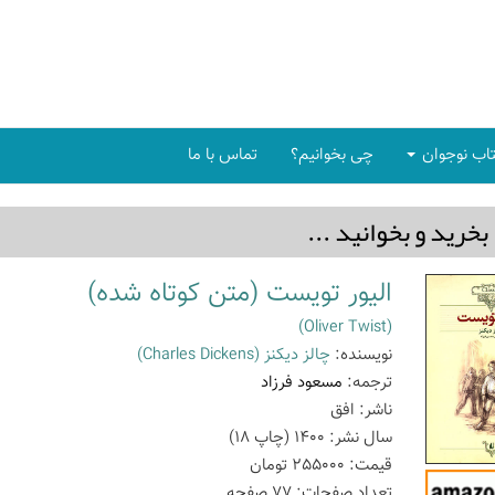
اب نوجوان
چی بخوانیم؟
تماس با ما
بخريد و بخوانيد ...
الیور تویست (متن کوتاه شده)
(Oliver Twist)
نویسنده:
چالز دیکنز
(Charles Dickens)
ترجمه:
مسعود فرزاد
ناشر:
افق
سال نشر:
1400
(چاپ
18
)
قیمت:
255000
تومان
تعداد صفحات:
77
صفحه