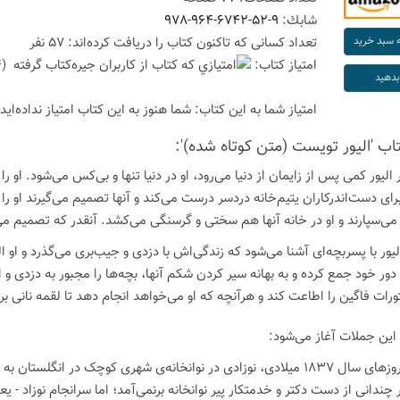
شابك:
978-964-6742-52-9
تعداد كسانی كه تاكنون كتاب را دریافت كرده‌اند: 57 نفر
امتیاز كتاب:
(4 امتیاز با رای 1 نفر)
امتیاز شما به این كتاب:
شما هنوز به این كتاب امتیاز نداده‌اید
تاب 'الیور تویست (متن کوتاه شده)':
الیور کمی پس از زایمان از دنیا می‌رود، او در دنیا تنها و بی‌کس می‌شود. او را 
ای دست‌اندرکاران یتیم‌خانه دردسر درست می‌کند و آنها تصمیم می‌گیرند او را بر
 می‌سپارند و او در خانه آنها هم سختی و گرسنگی می‌کشد. آنقدر که تصمیم می‌گ
یور با پسربچه‌ای آشنا می‌شود که زندگی‌اش با دزدی و جیب‌بری می‌گذرد و او الی
ه دور خود جمع کرده و به بهانه سیر کردن شکم آنها، بچه‌ها را مجبور به دزدی و
ات فاگین را اطاعت کند و هرآنچه که او می‌خواهد انجام دهد تا لقمه نانی 
 این جملات آغاز می‌شود:
"روزی از روزهای سال 1837 میلادی، نوزادی در نوانخانه‌ی شهری کوچک در ان
 چندانی از دست دکتر و خدمتکار پیر نوانخانه برنمی‌آمد؛ اما سرانجام نوزاد - ی