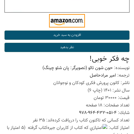
چه فکر خوبی!
نویسنده:
حون شون تائو (تصویرگر: پان شئو چینگ)
ترجمه:
امیر مرادحاصل
ناشر:
کانون پرورش فکری کودکان و نوجوانان
سال نشر:
1401
(چاپ
6
)
قیمت:
30000
تومان
تعداد صفحات:
18
صفحه
شابك:
978-964-432-051-4
تعداد كسانی كه تاكنون كتاب را دریافت كرده‌اند: 35 نفر
امتیاز كتاب:
(5 امتیاز با