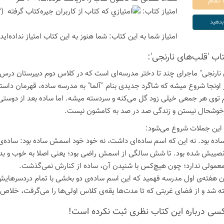
امتیاز كتاب:
(3.67 امتیاز با رای 3 نفر)
امتیاز شما به این كتاب:
شما هنوز به این كتاب امتیاز نداده‌اید
تاب 'قلب‌های نارنجی':
نارنجی" ماجرای چند تا دختر مدرسه‌ای است که در کلاس دوم دبیرستان درس 
 اونجا شروع میشه که شاگرد جدیدی بنام "آلما" به مدرسه ساده، قهرمان داس
 توی هر جمعی خیلی زود گل می‌کنه و سردسته میشه. اما ساده بعد از دوستی ب
 خوشحال نیستن و زندگی‌ صد در صد به کامشون نیست.
 این جملات شروع می‌شود:
ه بود. نه این که اسم ساده‌ای داشت، نه خود خود اسمش ساده بود: ساده‌ی کم
صیبش شده بود. تا شش سالگی از اسمش راضی بود؛ یعنی اصلا به خوب و بدش 
عمولی ندارد؛ چون هیچ‌کس با شنیدن آن، ساده از کنارش نمی‌گذشت.
ن هفته‌ی اول مدرسه فهمید که این اسم ساده‌ی دو بخشی با تمام دردسرهای
ه شد و از فضای غربتی که تا مدت‌ها یقه‌ی کلاس اولی‌ها را می‌گرفت، خلاص 
كسی درباره این كتاب نظری ثبت نكرده است!