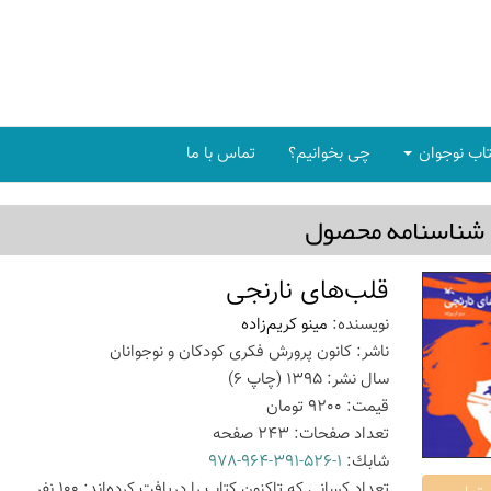
اب نوجوان
چی بخوانیم؟
تماس با ما
شناسنامه محصول
قلب‌های نارنجی
نویسنده:
مینو کریم‌زاده
ناشر:
کانون پرورش فکری کودکان و نوجوانان
سال نشر:
1395
(چاپ
6
)
قیمت:
9200
تومان
تعداد صفحات:
243
صفحه
شابك:
978-964-391-526-1
تعداد كسانی كه تاكنون كتاب را دریافت كرده‌اند: 100 نفر