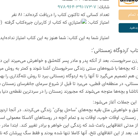
شابك:
978-964-391-173-7
تعداد كسانی كه تاكنون كتاب را دریافت كرده‌اند: 81 نفر
امتیاز كتاب:
(4 امتیاز با رای 1 نفر)
امتیاز شما به این كتاب:
شما هنوز به این كتاب امتیاز نداده‌اید
تاب 'اردوگاه زمستانی':
یرزن سرخپوست، بعد از آنکه پدر و مادر پسر کله‌شق و خواهرش می‌میرند این دو ک
د که بچه‌ها با شیوه‌های سنتی زندگی سرخپوستان آشنا شوند و کمتر به روش م
 هم تصمیم می‌گیرد تا آنها را به اردوگاه زمستانی ببرد تا روش تله‌گذاری را ب
مستانی، در منطقه‌ای قطبی، می‌برد تا قبل از شروع سرمای جانفرسای زمستان برای
اتاشا و بچه‌ها متوجه می‌شوند که مجبورند زمستان را در سردترین نقطه‌ی دنیا و 
 این جملات آغاز می‌شود:
شق و خواهرش مثل بقیه بچه‌های "ساحل یوکن" زندگی می‌کردند. در آنجا اردوی 
زمستان، اوقات خوب، اوقات بد و تمام آنچه در روستاهای آلاسکا معمولی است،
 مدتی اتفاقهایی باعث شد که زندگی این خواهر و برادر تغییر کند. ابتدا مادر 
. بعد از این اتفاقهای تلخ، آنها کاملا تنها شده بودند و فقط سگ پیرشان که ن