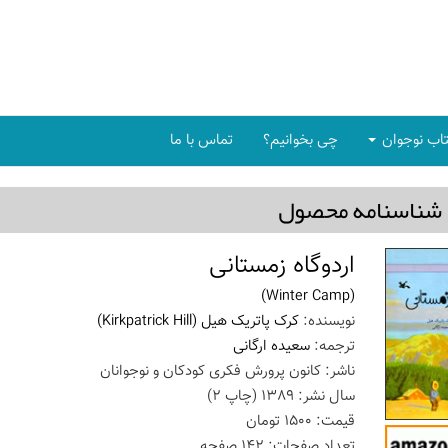
اب نوجوان
چی بخوانیم؟
تماس با ما
شناسنامه محصول
اردوگاه زمستانی
(Winter Camp)
نویسنده:
کرک پاتریک هیل
(Kirkpatrick Hill)
ترجمه:
سعیده ارگانی
ناشر:
کانون پرورش فکری کودکان و نوجوانان
سال نشر:
1389
(چاپ
2
)
قیمت:
1500
تومان
تعداد صفحات:
142
صفحه