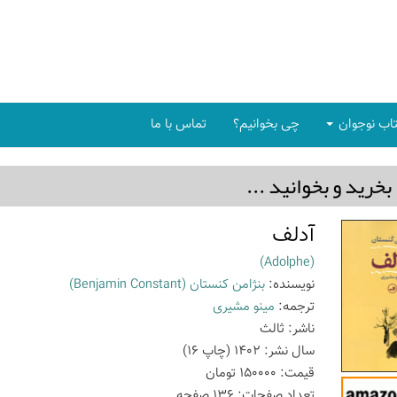
اب نوجوان
چی بخوانیم؟
تماس با ما
بخريد و بخوانيد ...
آدلف
(Adolphe)
نویسنده:
بنژامن کنستان
(Benjamin Constant)
ترجمه:
مینو مشیری
ناشر:
ثالث
سال نشر:
1402
(چاپ
16
)
قیمت:
150000
تومان
تعداد صفحات:
136
صفحه