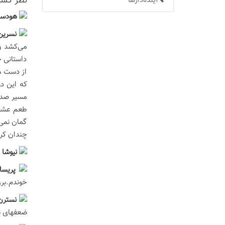
نظر كسان
آینده‌دارها
هودسا 
نسرين
می‌کشد و 
داستانی ح
از دست می
که این دو
مسیر صداق
طعم عشقی
گمان نمی‌
چندان کرد
نيوشا
پريسا
خوندم.برر
نسترن 
ضعفهای شخ