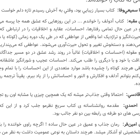
ی كه كتاب را خوانده‌اند:
سميعي‌وفا:
كتاب بسيار زيبايي بود، وقتي به آخرش رسيدم تازه دلم خواست كه
 مقبه:
کتاب آدولف را خواندم ... در این روزهایی که عشق همه جا پرسه می
در عین حال تمامی رفتارها، احساسات، عقاید و اخلاقیات را در ارتباطی که 
یرت‌انگیز و تراژدیک اما واقعی از عواطفی که در طی یک دوره زمانی (کوتاه یا 
‌دهند و دستخوش تغییر و تحول حیرت‌آوری می‌شوند. عواطفی که می‌پنداریم می‌
 مقوله (احساسات و اخلاقیات) غالباً در روند رشد عشق در دو مسیر جداگانه 
ت با خود و با دیگری را طلب می‌کند. احساسات عجیب و شورانگیز عاشقانه د
 هرچند کوتاه را چشیده باشد موارد متعددی از این احساسات را با تمام و
کنم بتوانم آدلف و افکارش و النور و احساساتش را از یاد ببرم. یقیناً ترجمه ر
ه.
 قادسي:
احتمالا وقتی جذاب‌تر میشه که یک همچین چیزی یا مشابه اون رو تجر
 احمدي:
مقدمه روانشناسانه ی کتاب سریع نظرمو جلب کرد و از این که 
سی های دو طرفه ی رابطه بین دو نفر جالب بود.
امين‌فر:
رمان جذاب و عمیق در عین حال ساده ! اگرچه راوی خواننده را با 
صیتی او آشکار میشد. هرچند داستان به نوعی عمومیت داشت به نظر من در ا