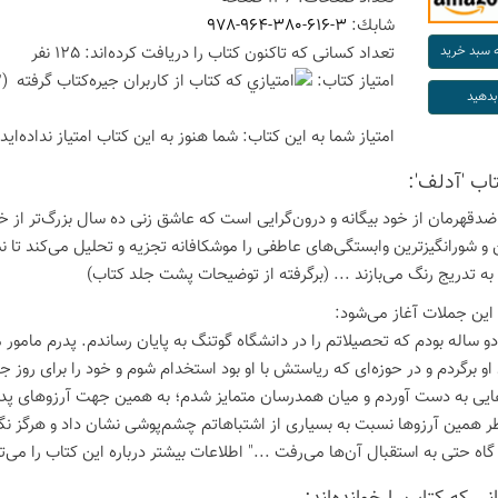
شابك:
978-964-380-616-3
تعداد كسانی كه تاكنون كتاب را دریافت كرده‌اند: 125 نفر
امتیاز كتاب:
(4.2 امتیاز با رای 20 نفر)
امتیاز شما به این كتاب:
شما هنوز به این كتاب امتیاز نداده‌اید
تاب 'آدلف':
ضدقهرمان از خود بیگانه و درون‌گرایی است که عاشق زنی ده سال بزرگ‌تر ا
 و شورانگیزترین وابستگی‌های عاطفی را موشکافانه تجزیه و تحلیل می‌کند تا 
به تدریج رنگ می‌بازند ... (برگرفته از توضیحات پشت جلد کتاب)
 این جملات آغاز می‌شود:
و ساله بودم که تحصیلاتم را در دانشگاه گوتنگ به پایان رساندم. پدرم مامو
و برگردم و در حوزه‌ای که ریاستش با او بود استخدام شوم و خود را برای روز ج
یی به دست آوردم و میان همدرسان متمایز شدم؛ به همین جهت آرزوهای پدرم د
طر همین آرزوها نسبت به بسیاری از اشتباهاتم چشم‌پوشی نشان داد و هرگز نگ
گاه حتی به استقبال آن‌ها می‌رفت ..." اطلاعات بیشتر درباره این کتاب را می‌ت