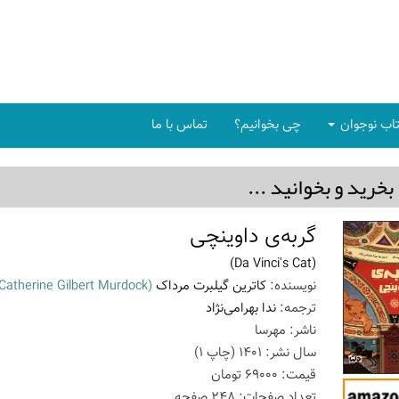
اب نوجوان
چی بخوانیم؟
تماس با ما
بخريد و بخوانيد ...
گربه‌ی داوینچی
(Da Vinci's Cat)
نویسنده:
کاترین گیلبرت مرداک
(Catherine Gilbert Murdock)
ترجمه:
ندا بهرامی‌نژاد
ناشر:
مهرسا
سال نشر:
1401
(چاپ
1
)
قیمت:
69000
تومان
تعداد صفحات:
248
صفحه