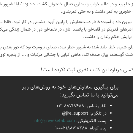
ز جا پرید و در عالم خواب و بیداری دنبال خنجرش گشت. داد زد: "بابا! شیپو
 خنجری به کمر داشت و نه حتی کمربندی.
یرون داد و آسوده‌خاطر دست‌هایش را پایین آورد. دشمنی در کار نبود. فقط س
اهرهای فدریکو در قلعه‌ای با پانصد اتاق، در نقطه‌ای دور در شمال زندگی می‌ک
 برایش حکم زندان را داشت.
ای شیپور خطر بلند شد؛ نه شیپور خطر نبود، صدای ترومپت بود که دور بعدی پ
ت گوسفند، پیاز، صدف تند، ماهی کبابی با چشانی مرکبات و ... از پنجره توی ا
كسی درباره این كتاب نظری ثبت نكرده است!
برای پیگیری سفارش‌های خود به روش‌های زیر
می‌توانید با ما تماس بگیرید:
تلفن تماس:
021-88718488
در تلگرام:
@jire_support
پست الكترونیكی:
info@jireyeketab.com
پیام كوتاه: 10002188718488