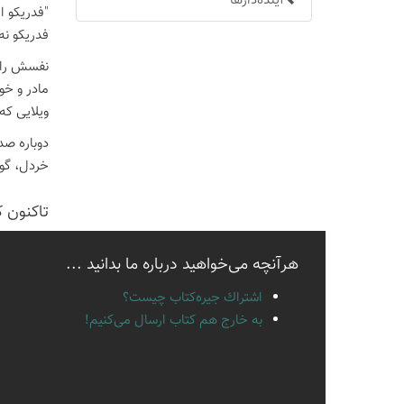
آینده‌دارها
"فدریکو ا
فدریکو نه
نفسش را ب
مادر و خو
ویلایی که
دوباره صد
خردل، گوش
تاكنون 
هرآنچه می‌خواهید درباره ما بدانید ...
اشتراك جيره‌كتاب چيست؟
به خارج هم كتاب ارسال می‌كنیم!