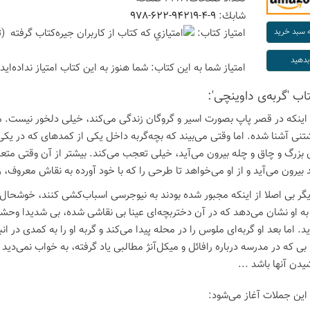
شابك:
978-622-94219-4-9
امتیاز كتاب:
(ت
امتیاز شما به این كتاب:
شما هنوز به این كتاب امتیاز نداده‌اید
تاب 'گربه‌ی داوینچی':
 اینکه در قصر پاپ بصورت اسیر و گروگان زندگی می‌کند، خیلی دلخور نیست. 
نی آشنا شده. اما وقتی می‌بیند که بچه‌گربه داخل یکی از کمدهای که در یک
 بزرگ و چاق و چله بیرون می‌آید، خیلی تعجب می‌کند. بیشتر از آن وقتی متع
بیرون می‌آید و از او می‌خواهد تا طرحی را که با خود آورده به نقاش معروف، ر
گر بی اصلا از اینکه مجبور شده بودند به نیوجرسی اسباب‌کشی کنند، خوشحال
به او نشان می‌دهد که در آن دختربچه‌ای عینا بی نقاشی شده، بی شدیدا وح
د. اما بعد او گربه‌ای ملوس را در محله پیدا می‌کند و گربه او را به کمدی در 
 بی که در مدرسه درباره رافائل و میکل‌آنژ مطالبی یاد گرفته، به خواب نمی‌دید
دن آنها باشد ...
 این جملات آغاز می‌شود: