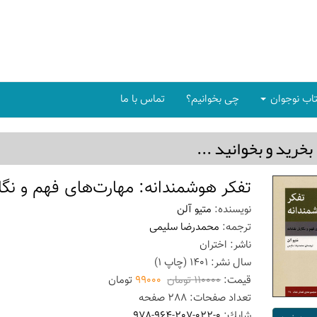
اب نوجوان
چی بخوانیم؟
تماس با ما
بخريد و بخوانيد ...
تفکر هوشمندانه: مهارت‌های فهم و نگا
نویسنده:
متیو آلن
ترجمه:
محمدرضا سلیمی
ناشر:
اختران
سال نشر:
1401
(چاپ
1
)
قیمت:
110000 تومان
99000
تومان
تعداد صفحات:
288
صفحه
شابك:
978-964-207-022-0