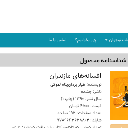
اب نوجوان
چی بخوانیم؟
تماس با ما
شناسنامه محصول
افسانه‌های مازندران
نویسنده:
طیار یزدان‌پناه لموکی
ناشر:
چشمه
سال نشر:
1390
(چاپ
1
)
قیمت:
4500
تومان
تعداد صفحات:
192
صفحه
شابك:
9789643628802
تعداد كسانی كه تاكنون كتاب را دریافت كرده‌اند: 3 نفر