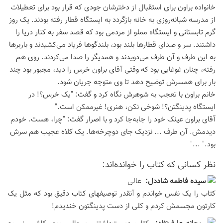
خانواده براون برای استقبال از دخترشان جودی که قرار بود برای تعطیلات
از مدرسه شبانه‌روزی به خانه بازگردد به ایستگاه قطار رفته بودند. یک روز
گرم تابستانی و ایستگاه مملو از مردمی بود که قصد سفر به کنار دریا را
داشتند. سر و صدای قطارها بلند بود، بلندگوها فریاد می‌کشیدند و باربرها
به این طرف و آن طرف می‌دویدند و همدیگر را صدا می‌کردند. روی هم
رفته، چنان غوغایی بود که وقتی آقای براون خرس را دید، مجبور بود چند
بار برای همسرش توضیح دهد تا وی متوجه جریان شود.
خانم براون با تعجب به شوهرش نگاه کرد و گفت: "یک خرس؟! در
ایستگاه پدینگتن؟! شوخی نکن، هنری! غیرممکن است."
آقای براون عینک خود را جابه‌جا کرد و با اصرار گفت: "چرا، هست. خودم
دیدمش. آن طرف ... نزدیک جای دوچرخه‌ها. یک کلاه عجیب هم سرش
بود." ..."
نظر كسانی كه كتاب را خوانده‌اند:
سيده فاطمه شاددل:
عالی
کتاب را یک نفس خواندم و آنقدر توصیفهای کتاب دقیق بود که مثل یک
کارتون مجسمش کردم و کلی از دست پدینگتون خندیدم!