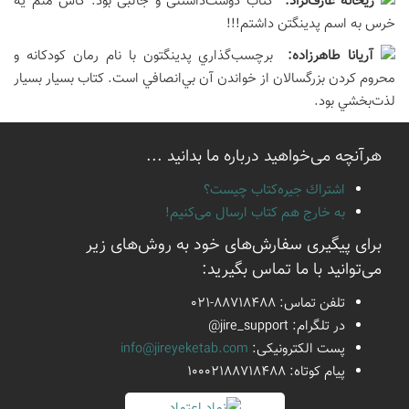
ريحانه عارف‌نژاد:
کتاب دوست‌داشتنی و جالبی بود. کاش منم یه
خرس به اسم پدینگتن داشتم!!!
آريانا طاهرزاده:
برچسب‌گذاري پدينگتون با نام رمان كودكانه و
محروم كردن بزرگسالان از خواندن آن بي‌انصافي است. كتاب بسيار بسيار
لذت‌بخشي بود.
هرآنچه می‌خواهید درباره ما بدانید ...
اشتراك جيره‌كتاب چيست؟
به خارج هم كتاب ارسال می‌كنیم!
برای پیگیری سفارش‌های خود به روش‌های زیر
می‌توانید با ما تماس بگیرید:
تلفن تماس:
021-88718488
در تلگرام:
@jire_support
پست الكترونیكی:
info@jireyeketab.com
پیام كوتاه: 10002188718488