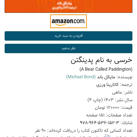
خرسی به نام پدینگتن
(A Bear Called Paddington)
نویسنده:
مایکل باند
(Michael Bond)
ترجمه:
کاتارینا ورزی
ناشر:
ماهی
سال نشر:
1403
(چاپ
4
)
قیمت:
120000
تومان
تعداد صفحات:
151
صفحه
شابك:
978-964-536-152-3
تعداد كسانی كه تاكنون كتاب را دریافت كرده‌اند: 90 نفر