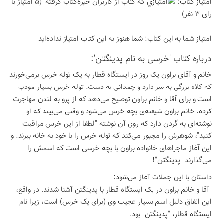
امتیاز كتاب:
(5 امتیاز با
رای 3 نفر)
امتیاز شما به این كتاب:
شما هنوز به این كتاب امتیاز نداده‌اید
درباره كتاب 'خرسی به نام پدینگتن':
خانم و آقای براون یک روز در ایستگاه قطار به یک توله خرس برمی‌خورند
که کلاه بزرگی به سر دارد و چمدانی به دست. توله خرس بسیار مودب
است و برای آقا و خانم براون توضیح می‌دهد که از پرو به لندن مهاجرت
کرده. خانم براون شیفته‌ی بچه خرس می‌شود و وقتی می‌بیند که او
نوشته‌ای به گردن دارد که روی آن نوشته "لطفا از این خرس مراقبت
کنید"، شوهرش را مجبور می‌کند که توله خرس را با خود به خانه ببرند. و
این آغاز ماجراهای خانواده براون با بچه خرسی است که اسمش را
می‌گذارند "پدینگتن"!
داستان با این جملات آغاز می‌شود:
"آقا و خانم براون در یک ایستگاه قطار با پدینگتن آشنا شدند. در واقع،
این اتفاق دلیل اسم بسیار عجیب وی (برای یک خرس) است، زیرا نام
ایستگاه قطار، "پدینگتن" بود.