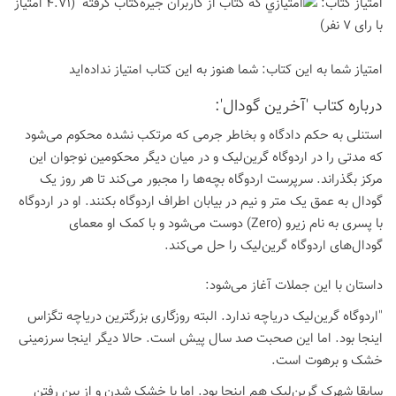
امتیاز كتاب:
(4.71 امتیاز
با رای 7 نفر)
امتیاز شما به این كتاب:
شما هنوز به این كتاب امتیاز نداده‌اید
درباره كتاب 'آخرین گودال':
استنلی به حکم دادگاه و بخاطر جرمی که مرتکب نشده محکوم می‌شود
که مدتی را در اردوگاه گرین‌لیک و در میان دیگر محکومین نوجوان این
مرکز بگذراند. سرپرست اردوگاه بچه‌ها را مجبور می‌کند تا هر روز یک
گودال به عمق یک متر و نیم در بیابان اطراف اردوگاه بکنند. او در اردوگاه
با پسری به نام زیرو (Zero) دوست می‌شود و با کمک او معمای
گودال‌های اردوگاه گرین‌لیک را حل می‌کند.
داستان با این جملات آغاز می‌شود:
"اردوگاه گرین‌لیک دریاچه ندارد. البته روزگاری بزرگترین دریاچه تگزاس
اینجا بود. اما این صحبت صد سال پیش است. حالا دیگر اینجا سرزمینی
خشک و برهوت است.
سابقا شهرک گرین‌لیک هم اینجا بود. اما با خشک شدن و از بین رفتن