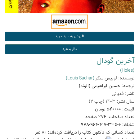
آخرین گودال
(Holes)
نویسنده:
لوییس سکر
(Louis Sachar)
ترجمه:
حسین ابراهیمی (الوند)
ناشر:
قدیانی
سال نشر:
1403
(چاپ
2
)
قیمت:
540000
تومان
تعداد صفحات:
276
صفحه
شابك:
978-964-417-335-6
تعداد كسانی كه تاكنون كتاب را دریافت كرده‌اند: 80 نفر