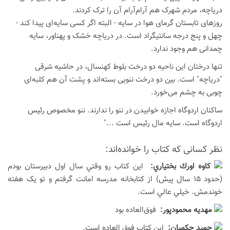
دریاچه، مردم شهرک هم آرام‌آرام آن را ترک کردند.
روزهای تابستان گرمای هوا در سایه - البته اگر کسی سایه‌ای پیدا کند -
چهل و پنج درجه سانتیگراد است. در دریاچه خشک و پهناور، سایه
چمدانی هم وجود ندارد.
تنها درختان این ناحیه دو درخت بلوط کهنسال، در حاشیه شرقی
"دریاچه" است. بین دو درخت ننویی بسته‌اند و پشت آن هم کلبه‌ای
چوبی به چشم می‌خورد.
ساکنان اردوگاه اجازه خوابیدن در ننو را ندارند. ننو مخصوص رئیس
اردوگاه است. سایه مال رئیس است ..."
نظر كسانی كه كتاب را خوانده‌اند:
كاوه اورك بختياري:
اين کتاب رو وقتي سال اول دبيرستان بودم
(حدود 15 سال پيش) از کتابخانه مدرسه امانت گرفتم و تو يک هفته
خوندمش. خيلي عالي است.
مهدیه محمودپور:
فوق‌العاده بود
حميد حكميان:
این کتاب فوق العاده است.