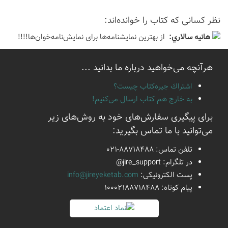
نظر كسانی كه كتاب را خوانده‌اند:
هانيه سالاري:
از بهترین نمایشنامه‌ها برای نمایش‌نامه‌خوان‌ها!!!!
هرآنچه می‌خواهید درباره ما بدانید ...
اشتراك جيره‌كتاب چيست؟
به خارج هم كتاب ارسال می‌كنیم!
برای پیگیری سفارش‌های خود به روش‌های زیر
می‌توانید با ما تماس بگیرید:
تلفن تماس:
021-88718488
در تلگرام:
@jire_support
پست الكترونیكی:
info@jireyeketab.com
پیام كوتاه: 10002188718488