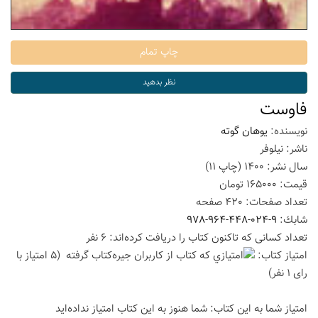
فاوست
نویسنده:
یوهان گوته
ناشر:
نیلوفر
سال نشر:
1400
(چاپ
11
)
قیمت:
165000
تومان
تعداد صفحات:
420
صفحه
شابك:
978-964-448-024-9
تعداد كسانی كه تاكنون كتاب را دریافت كرده‌اند: 6 نفر
امتیاز كتاب:
(5 امتیاز با
رای 1 نفر)
امتیاز شما به این كتاب:
شما هنوز به این كتاب امتیاز نداده‌اید