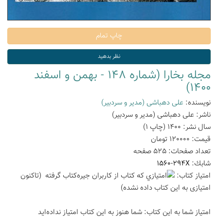
مجله بخارا (شماره 148 - بهمن و اسفند
1400)
نویسنده:
علی دهباشی (مدیر و سردبیر)
ناشر:
علی دهباشی (مدیر و سردبیر)
سال نشر:
1400
(چاپ
1
)
قیمت:
120000
تومان
تعداد صفحات:
525
صفحه
شابك:
1560-294X
امتیاز كتاب:
(تاكنون
امتیازی به این كتاب داده نشده)
امتیاز شما به این كتاب:
شما هنوز به این كتاب امتیاز نداده‌اید