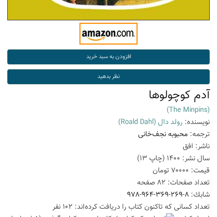
آدم کوچولوها
(The Minpins)
نویسنده:
رولد دال
(Roald Dahl)
ترجمه:
محبوبه نجف‌خانی
ناشر:
افق
سال نشر:
1400
(چاپ
13
)
قیمت:
70000
تومان
تعداد صفحات:
82
صفحه
شابك:
978-964-369-269-8
تعداد كسانی كه تاكنون كتاب را دریافت كرده‌اند: 102 نفر