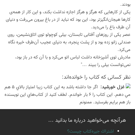
بودند.
یکی از کارهایی که هرگز و هرگز اجازه نداشت بکند، و این کار از همه‌ی
کارها هیجان‌انگیزتر بود، این بود که نباید از در باغ بیرون می‌رفت و دنیای
آن طرف باغ را می‌دید.
عصر یکی از روزهای آفتابی تابستان، بیلی کوچولو توی اتاق‌نشیمن، روی
صندلی زانو زده بود و از پشت پنجره، به دنیای عجیب آن‌طرف خیره نگاه
می‌کرد.
مادرش توی آشپزخانه داشت لباس اتو می‌کرد و با آن که در باز بود،
نمی‌توانست بیلی را ببیند ..."
نظر كسانی كه كتاب را خوانده‌اند:
غزل خورشيد:
اگر جا داشته باشد به اين كتاب زيبا امتياز بالاي 5 هم
مي دهم. اين كتاب را 6 بار خواندم. لطف كنيد از كتاب‌هاي اين نويسنده
باز هم برايم بفرستيد. ممنونم
هرآنچه می‌خواهید درباره ما بدانید ...
اشتراك جيره‌كتاب چيست؟