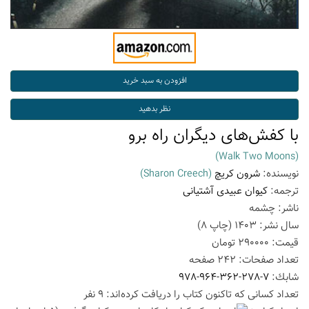
با کفش‌های دیگران راه برو
(Walk Two Moons)
نویسنده:
شرون کریچ
(Sharon Creech)
ترجمه:
کیوان عبیدی آشتیانی
ناشر:
چشمه
سال نشر:
1403
(چاپ
8
)
قیمت:
290000
تومان
تعداد صفحات:
242
صفحه
شابك:
978-964-362-278-7
تعداد كسانی كه تاكنون كتاب را دریافت كرده‌اند: 9 نفر