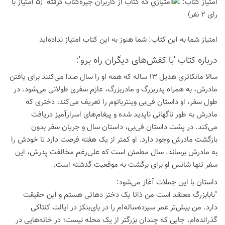
امتیاز كتاب:
(5 امتیاز با
رای 2 نفر)
امتیاز شما به این كتاب:
شما هنوز به این كتاب امتیاز نداده‌اید
درباره كتاب 'با کفش‌های دیگران راه برو':
سالا مانکاتری هدیل 13 ساله که همه او را سال صدا می‌کنند برای یافتن
مادرش، به همراه پدربزرگ و مادربزرگ، عازم سفری طولانی می‌شود. در
طول سفر، او داستان فی‌بی وینترباتوم را تعریف می‌کند، دختری که
مادرش به طور ناگهانی ناپدید شده و پیغام‌های اسرارآمیز دریافت
می‌کند. در پشت داستان فی‌بی، داستان سال و جریان سفر بدون
بازگشت مادرش وجود دارد. او کمتر از یک هفته فرصت دارد تا خودش را
به مادرش برساند. سال مطمئن است که علی‌رغم مخالفت پدرش، این
سفر تنها شانس او برای برگشت به موقعیت گذشته است.
داستان با این جملات آغاز می‌شود:
"بابابزرگ معتقد است من ذاتا یک دختر دهاتی هستم و این حقیقت
دارد. من بیش‌تر عمر سیزده‌ساله‌ام را در بای‌بنکز در ایالت کنتاکی
گذرانده‌ام، جایی که چندان بزرگتر از یک محله نیست؛ در خانه‌هایی در