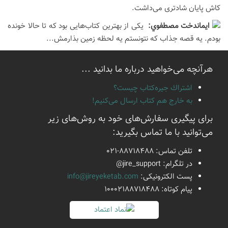
کاش پایان شادتری می‌داشت.
ايماندخت مصطفوي:
یکی از بهترین کتاب‌هایی بود که تا حالا خونده
بودم. یه قصه جذاب که نتونستم یه لحظه زمین بذارمش...
هرآنچه می‌خواهید درباره ما بدانید ...
اشتراك جيره‌كتاب چيست؟
به خارج هم كتاب ارسال می‌كنیم!
برای پیگیری سفارش‌های خود به روش‌های زیر
می‌توانید با ما تماس بگیرید:
تلفن تماس:
021-88718488
در تلگرام:
@jire_support
پست الكترونیكی:
info@jireyeketab.com
پیام كوتاه: 10002188718488