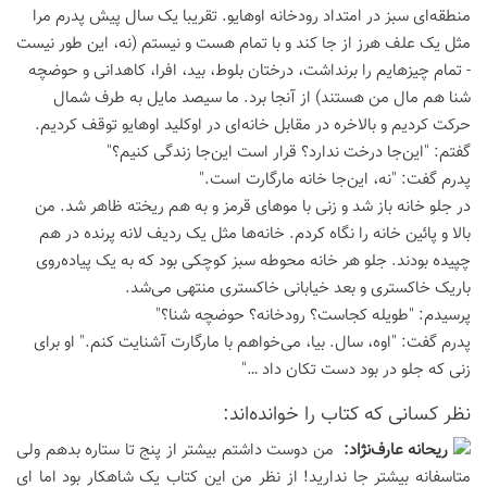
منطقه‌ای سبز در امتداد رودخانه اوهایو. تقریبا یک سال پیش پدرم مرا
مثل یک علف هرز از جا کند و با تمام هست و نیستم (نه، این طور نیست
- تمام چیزهایم را برنداشت، درختان بلوط، بید، افرا، کاهدانی و حوضچه
شنا هم مال من هستند) از آنجا برد. ما سیصد مایل به طرف شمال
حرکت کردیم و بالاخره در مقابل خانه‌ای در اوکلید اوهایو توقف کردیم.
گفتم: "این‌جا درخت ندارد؟ قرار است این‌جا زندگی کنیم؟"
پدرم گفت: "نه، این‌جا خانه مارگارت است."
در جلو خانه باز شد و زنی با موهای قرمز و به هم ریخته ظاهر شد. من
بالا و پائین خانه را نگاه کردم. خانه‌ها مثل یک ردیف لانه پرنده در هم
چپیده بودند. جلو هر خانه محوطه سبز کوچکی بود که به یک پیاده‌روی
باریک خاکستری و بعد خیابانی خاکستری منتهی می‌شد.
پرسیدم: "طویله کجاست؟ رودخانه؟ حوضچه شنا؟"
پدرم گفت: "اوه، سال. بیا، می‌خواهم با مارگارت آشنایت کنم." او برای
زنی که جلو در بود دست تکان داد …"
نظر كسانی كه كتاب را خوانده‌اند:
ريحانه عارف‌نژاد:
من دوست داشتم بیشتر از پنج تا ستاره بدهم ولی
متاسفانه بیشتر جا ندارید! از نظر من این کتاب یک شاهکار بود اما ای