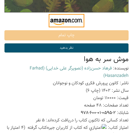
موش سر به هوا
نویسنده:
فرهاد حسن‌زاده (تصویرگر علی خدایی)
(Farhad
Hasanzadeh)
ناشر:
کانون پرورش فکری کودکان و نوجوانان
سال نشر:
1402
(چاپ
6
)
قیمت:
110000
تومان
تعداد صفحات:
48
صفحه
شابك:
978-600-01-0595-2
تعداد كسانی كه تاكنون كتاب را دریافت كرده‌اند: 5 نفر
امتیاز كتاب:
(4 امتیاز با