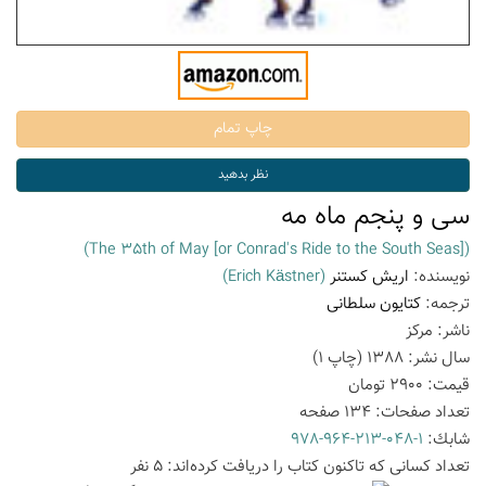
سی و پنجم ماه مه
(The 35th of May [or Conrad's Ride to the South Seas])
نویسنده:
اریش کستنر
(Erich Kästner)
ترجمه:
کتایون سلطانی
ناشر:
مرکز
سال نشر:
1388
(چاپ
1
)
قیمت:
2900
تومان
تعداد صفحات:
134
صفحه
شابك:
978-964-213-048-1
تعداد كسانی كه تاكنون كتاب را دریافت كرده‌اند: 5 نفر