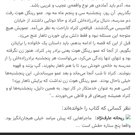
مه، آدم باید آماده‌ی هر نوع واقعه‌ی عجیب و غریبی باشد.
بگذریم. آن روز، پنجشنبه سی و پنجم ماه مه بود. عمو رینگل هوت رفت
دم مدرسه، دنبال برادرزاده‌اش کنراد و حالا دوتایی داشتند از خیابان
گلاسیس می‌گذشتند. قیافه‌ی کنراد ناراحت به نظر می‌آمد. عمویش هیچ
متوجه این مسئله نبود و فقط دلش برای خوردن ناهار غنج می‌زد.
قبل از این که قصه را ادامه بدهم، باید داستان یک خانواده را برایتان
بگویم. از آنجا که عمو رینگل هوت یعنی برادر پدر کنراد، هنوز زن نگرفته
بود و تنهای تنها زندگی می‌کرد، می‌توانست هر پنجشنبه برادرزاده‌اش را از
مدرسه به خانه‌ی خودش ببرد تا با هم ناهار بخورند، گپ بزنند و قهوه
بنوشند. کنراد تا شب آنجا می‌ماند و بعد عمو میرساندش. این پنجشنبه‌ها
خیلی باحال بودند. عمو رینگل هوت زن نداشت که برایش ناهار بپزد!
کسی هم به عنوان خدمتکار در کار نبود. به همین دلیل، پنجشنبه‌ها او و
کنراد همیشه چیرهای قر و قاطی می‌خوردند …"
نظر كسانی كه كتاب را خوانده‌اند:
ريحانه عارف‌نژاد:
ماجراهایی که پیش میامد خیلی هیجان‌انگیز بود.
واقعا پنج ستاره حقش است ...