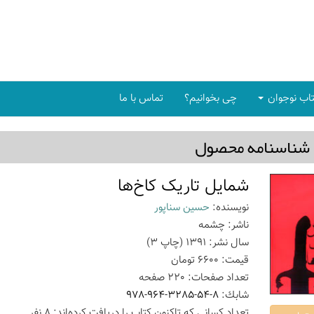
اب نوجوان
چی بخوانیم؟
تماس با ما
شناسنامه محصول
شمایل تاریک کاخ‌ها
نویسنده:
حسین سناپور
ناشر:
چشمه
سال نشر:
1391
(چاپ
3
)
قیمت:
6600
تومان
تعداد صفحات:
220
صفحه
شابك:
978-964-3285-54-8
تعداد كسانی كه تاكنون كتاب را دریافت كرده‌اند: 8 نفر