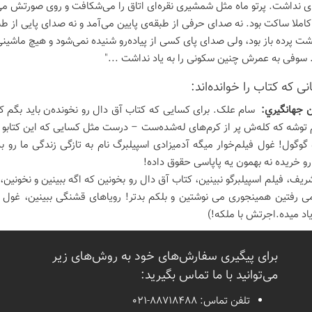
‌ای نداشت. پرتو ماه مثل شمشیری نقره‌ای اتاق را می‌شکافت و روی صورتش می‌
 کاملا ساکت بود. نه صدای حرفی از طبقه‌ی پایین می‌آمد و نه صدای پایی از طبق
شت پرده باز بود، ولی صدای پای کسی از پیاده‌رو شنیده نمی‌شود و هیچ ماشی
 سوفی به عمرش چنین سکونی را به یاد نداشت ..."
ی كه كتاب را خوانده‌اند:
جهانگيري:
سام علک. برای کسایی که کتاب آق دال رو نخونده‌ن باید بگم که
توشه که کله‌ش پر از کرم‌های له‌شده‌ست – درست مثل کسایی که این کتابو 
و گوگول! غول فیلم‌خوار میگه آدمیزادی اسپیلبرگ نام به تازگی زندگی ما رو 
رو خریده نه بهمون یه پاپاسی حقوق داده!
یف، فیلم اسپیلبرگو نبینین، کتاب آق دال رو بخونین که اگه ببینین و نخونین،
اد میده.اجرتش با ملکه!)
برای پیگیری سفارش‌های خود به روش‌های زیر
می‌توانید با ما تماس بگیرید:
تلفن تماس:
021-88718488