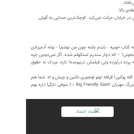
افتاد.
ه‌ی بالا.
نی در خیابان حرکت نمی‌کرد. کوچک‌ترین صدایی به گوش
 کتاب خوبیه - بایدم باشه چون من توشم! - توله آدمیزادی
نخونن! – که دچار سندرم استکهلم شده. اگر نمی‌دونین چیه
به پرده درآورده ولی فیلمش درنیومده! تازه، مردک نه حقوق
 کله پوکین! قیافه تونو اونجوری نکنین و چیش و اه. شما هم
مدرسه نمی رفتین همینجوری می نوشتین و بلکم بدتر! رویاهای قشنگی ببینین، غول بزرگ مهربان Big Friendly Giant / ( سوفی تازگیا داره بهم