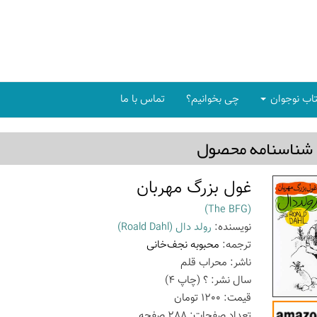
اب نوجوان
چی بخوانیم؟
تماس با ما
شناسنامه محصول
غول بزرگ مهربان
(The BFG)
نویسنده:
رولد دال
(Roald Dahl)
ترجمه:
محبوبه نجف‌خانی
ناشر:
محراب قلم
سال نشر:
؟
(چاپ
4
)
قیمت:
1200
تومان
تعداد صفحات:
288
صفحه