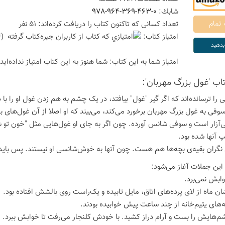
شابك:
978-964-369-463-0
تعداد كسانی كه تاكنون كتاب را دریافت كرده‌اند: 51 نفر
امتیاز كتاب:
(4 امتیاز با رای 1 نفر)
امتیاز شما به این كتاب:
شما هنوز به این كتاب امتیاز نداده‌اید
تاب 'غول بزرگ مهربان':
را ترسانده‌اند که اگر گیر "غول" بیافتد، در یک چشم به هم زدن غول او را با 
سوفی به غول بزرگ مهربان برخورد می‌کند، می‌بیند که او اصلا از آن غول‌های
ی‌آزار است و سوفی شانس آورده. چون اگر به جای او غول‌هایی مثل "خون تو شیش
 آنها شده بود.
نگران بقیه‌ی بچه‌ها هم هست. چون آنها به خوش‌شانسی او نیستند. پس باید
 این جملات آغاز می‌شود:
ابش نمی‌برد.
ان ماه از لای پرده‌های اتاق، مایل تابیده و یک‌راست روی بالشش افتاده بود.
ه‌های یتیم‌خانه از چند ساعت پیش خوابیده بودند.
هایش را بست و آرام دراز کشید. با خودش کلنجار می‌رفت تا خوابش ببرد.