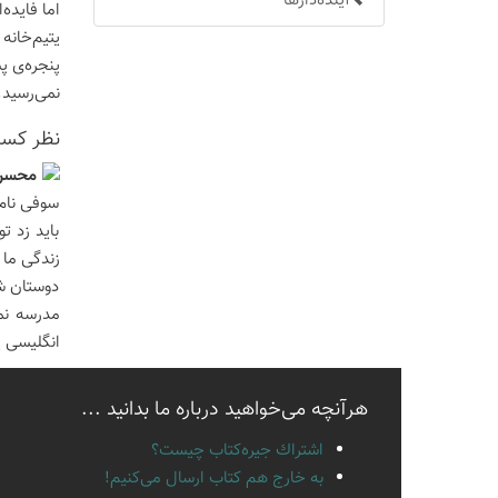
آینده‌دارها
اما فایده
یتیم‌خانه
پنجره‌ی پ
نمی‌رسید.
نظر كسان
محسن 
سوفی نام 
باید زد ت
زندگی ما 
دوستان شر
انگلیسی ی
هرآنچه می‌خواهید درباره ما بدانید ...
اشتراك جيره‌كتاب چيست؟
به خارج هم كتاب ارسال می‌كنیم!