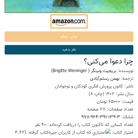
چرا دعوا می‌کنی؟
نویسنده:
بریجیت ونینگر
( Brigitte Weninger)
ترجمه:
بهمن رستم‌آبادی
ناشر:
کانون پرورش فکری کودکان و نوجوانان
سال نشر:
1402
(چاپ
8
)
قیمت:
65000
تومان
تعداد صفحات:
28
صفحه
شابك:
978-964-391-139-3
تعداد كسانی كه تاكنون كتاب را دریافت كرده‌اند: 40 نفر
امتیاز كتاب:
(4.42