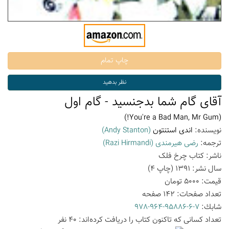
آقای گام شما بدجنسید - گام اول
(You're a Bad Man, Mr Gum!)
نویسنده:
اندی استنتون
(Andy Stanton)
ترجمه:
رضی هیرمندی
(Razi Hirmandi)
ناشر:
کتاب چرخ فلک
سال نشر:
1391
(چاپ
4
)
قیمت:
5000
تومان
تعداد صفحات:
142
صفحه
شابك:
978-964-95886-6-7
تعداد كسانی كه تاكنون كتاب را دریافت كرده‌اند: 40 نفر