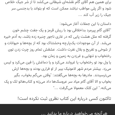
برای همین هم آقای گام نقشه‌ای شیطانی می‌کشد تا از شر جیک خلاص
شود و اگر پلی مواظب نباشد ممکن است که او بتواند با بدجنسی سر
جیک را زیر آب کند ...
داستان با این جملات آغاز می‌شود:
"آقای گام پیرمرد بداخلاقی بود با ریش قرمز و یک جفت چشم خون
گرفته که مثل هشت پایی که در غاری ناجور چنبره زده باشد، به آدم خیره
می‌شد. از آن موجودات یک‌پارچه وحشتناک بود که از بچه‌ها و حیوانات و
از شوخی و تفریح و بلال نفرت داشت. عشقش تمام روز چرت زدن توی
رختخواب و تنهایی و غرزدن به زمین و زمان بود.
یا ول بود تو رختخواب یا غرولند می‌کرد و یا دماغش را فین می‌کرد و لیس
می‌زد. بیشتر مردم شهر لامونیک بیبر از او فراری بودند و بچه‌ها ازش
می‌ترسیدند. مادرها به بچه‌ها می‌گفتند: "وقتی می‌گم بخواب، بگیر
بخواب و الا آقای گام میاد سر عروسک‌ها داد می‌زنه و کتاب‌هاتو لک و پک
می‌کنه." این کلک معمولا می‌گرفت ..."
تاكنون كسی درباره این كتاب نظری ثبت نكرده است!
هرآنچه می‌خواهید درباره ما بدانید ...