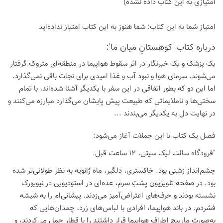
امتیازی به این كتاب داده نشده)
امتیاز شما به این كتاب:
شما هنوز به این كتاب امتیاز نداده‌اید
درباره كتاب 'کوهستانِ میان ما':
یک پزشک و یک خبرنگار در اثر سقوط هواپیما در منطقه‌ای متروک گرفتار
می‌شوند. سرمای هوا و نبود آب و غذا امیدی برای نجات باقی نمی‌گذارد.
اما این دو که بطور اتفاقی در این سفر با یکدیگر آشنا شده‌اند، با تمام
سختی‌ها و ناملایماتی که طبیعت پیش پایشان می‌گذارد مبارزه می‌کنند و
در نهایت دل به یکدیگر می‌بندند ...
فصل یک کتاب با این جملات آغاز می‌شود:
"فرودگاه سالت لیک سیتی، 12 ساعت قبل.
چشم‌انداز زشتی بود. خاکستری، دلگیر، ماه ژانویه به نظر طولانی‌تر شده
بود. در صفحه تلویزیون پشتِ سرم، عده‌ای در استودیویی در نیویورک
نشسته بودند و حرف‌های اعتراض‌آمیز می‌زدند. پیشانی‌ام را به شیشه
فشردم. در باند هواپیما، افرادی با لباس‌های زرد، چمدان‌هایی که
به‌صورت مارپیچ اطرافِ هواپیما قرار داشتند را با قطار حمل می‌کردند، و