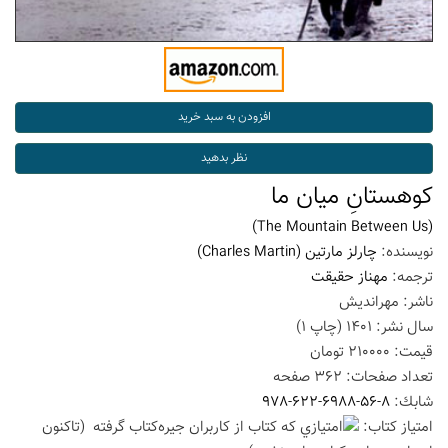
کوهستانِ میان ما
(The Mountain Between Us)
نویسنده:
چارلز مارتین
(Charles Martin)
ترجمه:
مهناز حقیقت
ناشر:
مهراندیش
سال نشر:
1401
(چاپ
1
)
قیمت:
210000
تومان
تعداد صفحات:
362
صفحه
شابك:
978-622-6988-56-8
امتیاز كتاب:
(تاكنون