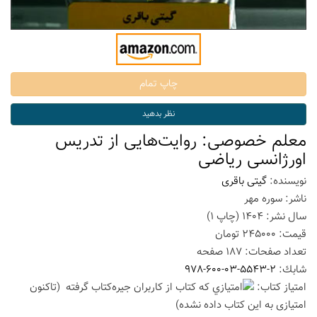
معلم خصوصی: روایت‌هایی از تدریس
اورژانسی ریاضی
نویسنده:
گیتی باقری
ناشر:
سوره مهر
سال نشر:
1404
(چاپ
1
)
قیمت:
245000
تومان
تعداد صفحات:
187
صفحه
شابك:
978-600-03-5543-2
امتیاز كتاب:
(تاكنون
امتیازی به این كتاب داده نشده)