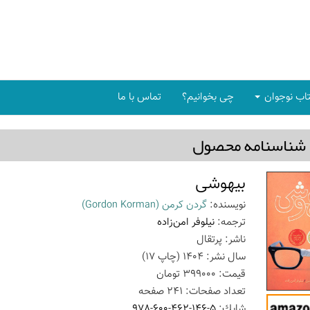
اب نوجوان
چی بخوانیم؟
تماس با ما
شناسنامه محصول
بیهوشی
نویسنده:
گردن کرمن
(Gordon Korman)
ترجمه:
نیلوفر امن‌زاده
ناشر:
پرتقال
سال نشر:
1404
(چاپ
17
)
قیمت:
399000
تومان
تعداد صفحات:
241
صفحه
شابك:
978-600-462-146-5