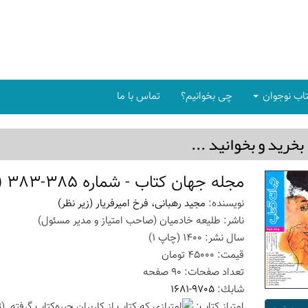
اب نوجوان
چی بخوانیم؟
تماس با ما
بخريد و بخوانيد ...
مجله جهان کتاب - شماره 385-383 (فروردین-خرداد 1400)
نویسنده:
مجید رهبانی، فرخ امیرفریار (زیر نظر)
ناشر:
طلیعه خادمیان (صاحب امتیاز و مدیر مسئول)
سال نشر:
1400
(چاپ
1
)
قیمت:
45000
تومان
تعداد صفحات:
90
صفحه
شابك:
1681-9705
امتیاز كتاب:
(ت